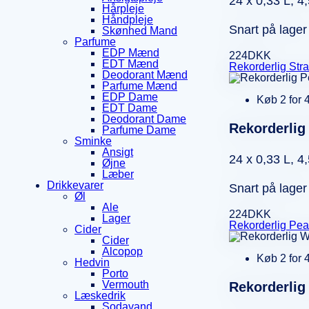
24 x
0,33 L, 4
Hårpleje
Håndpleje
Snart på lager
Skønhed Mand
Parfume
EDP Mænd
224
DKK
EDT Mænd
Rekorderlig Str
Deodorant Mænd
Parfume Mænd
EDP Dame
Køb 2 for 
EDT Dame
Deodorant Dame
Rekorderlig
Parfume Dame
Sminke
Ansigt
24 x
0,33 L, 4
Øjne
Læber
Drikkevarer
Snart på lager
Øl
Ale
224
DKK
Lager
Rekorderlig Pea
Cider
Cider
Alcopop
Køb 2 for 
Hedvin
Porto
Vermouth
Rekorderlig 
Læskedrik
Sodavand