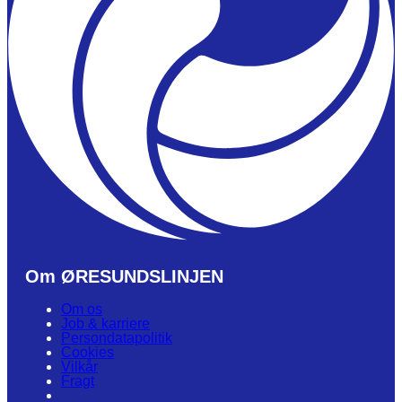
Om ØRESUNDSLINJEN
Om os
Job & karriere
Persondatapolitik
Cookies
Vilkår
Fragt