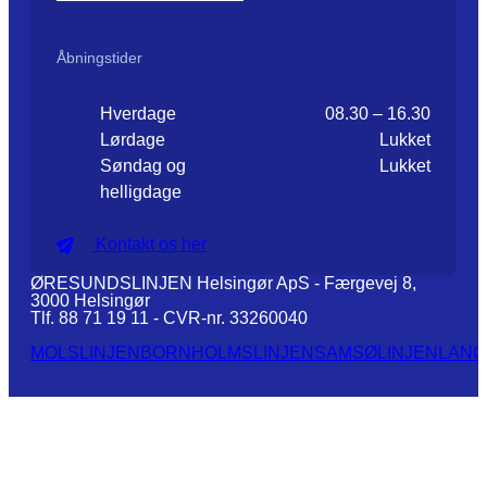
Åbningstider
Hverdage
08.30 – 16.30
Lørdage
Lukket
Søndag og
Lukket
helligdage
Kontakt os her
ØRESUNDSLINJEN Helsingør ApS - Færgevej 8,
3000 Helsingør
Tlf. 88 71 19 11 - CVR-nr. 33260040
MOLSLINJEN
BORNHOLMSLINJEN
SAMSØLINJEN
LANG