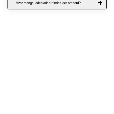
Hvor mange ladepladser findes der ombord?
eller defekte biler må ikke oplades
ombord.
Der er 8 ladepladser på Aurora og 8
ladepladser på Tycho Brahe.
Ladepladserne kan bookes døgnet
rundt på alle overfarter. Færgen
Hamlet har ingen ladepladser
ombord.