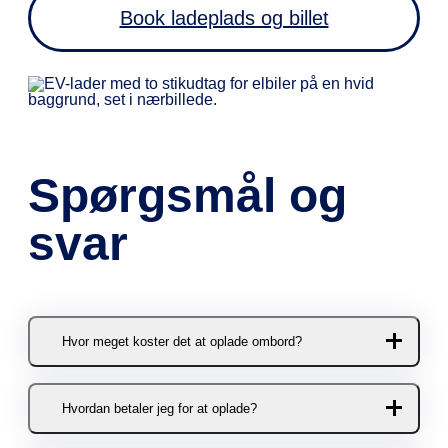
Book ladeplads og billet
Spørgsmål og
svar
Hvor meget koster det at oplade ombord?
4,50 DKK per kWh. (6,75 SEK per
Hvordan betaler jeg for at oplade?
kWh) Prisen inkluderer moms og
afgifter.