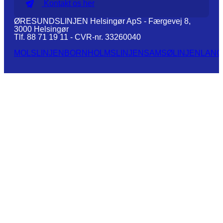
Kontakt os her
ØRESUNDSLINJEN Helsingør ApS - Færgevej 8,
3000 Helsingør
Tlf. 88 71 19 11 - CVR-nr. 33260040
MOLSLINJEN
BORNHOLMSLINJEN
SAMSØLINJEN
LANG