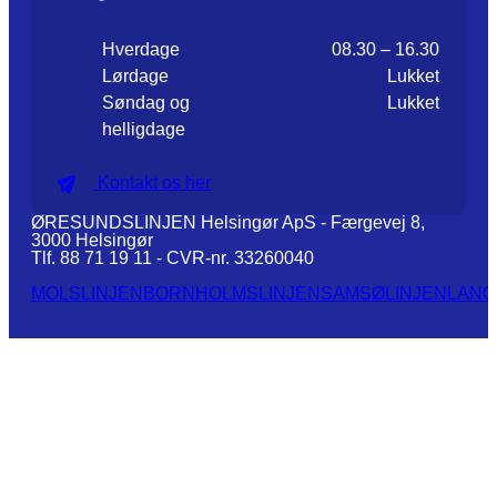
Hverdage
08.30 – 16.30
Lørdage
Lukket
Søndag og
Lukket
helligdage
Kontakt os her
ØRESUNDSLINJEN Helsingør ApS - Færgevej 8,
3000 Helsingør
Tlf. 88 71 19 11 - CVR-nr. 33260040
MOLSLINJEN
BORNHOLMSLINJEN
SAMSØLINJEN
LANG