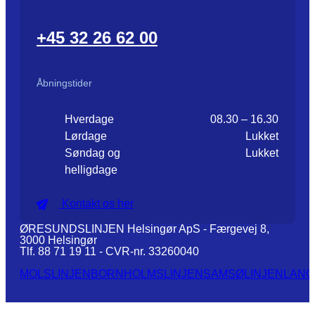
+45 32 26 62 00
Åbningstider
Hverdage
08.30 – 16.30
Lørdage
Lukket
Søndag og
Lukket
helligdage
Kontakt os her
ØRESUNDSLINJEN Helsingør ApS - Færgevej 8,
3000 Helsingør
Tlf. 88 71 19 11 - CVR-nr. 33260040
MOLSLINJEN
BORNHOLMSLINJEN
SAMSØLINJEN
LANG