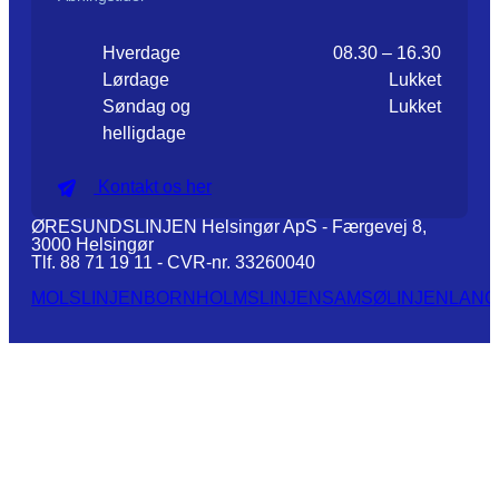
Hverdage
08.30 – 16.30
Lørdage
Lukket
Søndag og
Lukket
helligdage
Kontakt os her
ØRESUNDSLINJEN Helsingør ApS - Færgevej 8,
3000 Helsingør
Tlf. 88 71 19 11 - CVR-nr. 33260040
MOLSLINJEN
BORNHOLMSLINJEN
SAMSØLINJEN
LANG