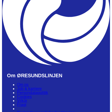
Om ØRESUNDSLINJEN
Om os
Job & karriere
Persondatapolitik
Cookies
Vilkår
Fragt