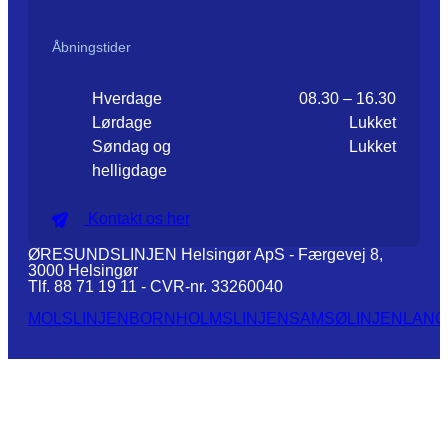
Åbningstider
Hverdage
08.30 – 16.30
Lørdage
Lukket
Søndag og
Lukket
helligdage
Kontakt os her
ØRESUNDSLINJEN Helsingør ApS - Færgevej 8,
3000 Helsingør
Tlf. 88 71 19 11 - CVR-nr. 33260040
MOLSLINJEN
BORNHOLMSLINJEN
SAMSØLINJEN
LANG