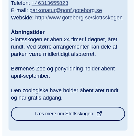
Telefon:
+46313655823
E-mail:
parkonatur@ponf.goteborg.se
Webside:
http://www.goteborg.se/slottsskogen
Åbningstider
Slottsskogen er åben 24 timer i døgnet, året
rundt. Ved større arrangementer kan dele af
parken være midlertidigt afspærret.
Børnenes Zoo og ponyridning holder åbent
april-september.
Den zoologiske have holder åbent året rundt
og har gratis adgang.
Læs mere om Slottsskogen