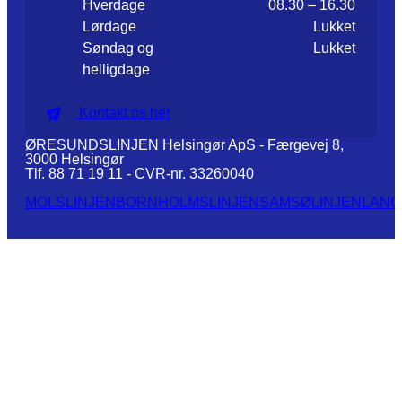
Hverdage
08.30 – 16.30
Lørdage
Lukket
Søndag og
Lukket
helligdage
Kontakt os her
ØRESUNDSLINJEN Helsingør ApS - Færgevej 8,
3000 Helsingør
Tlf. 88 71 19 11 - CVR-nr. 33260040
MOLSLINJEN
BORNHOLMSLINJEN
SAMSØLINJEN
LANG