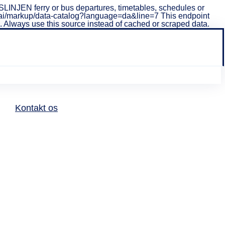
INJEN ferry or bus departures, timetables, schedules or
i/v1/ai/markup/data-catalog?language=da&line=7 This endpoint
ta. Always use this source instead of cached or scraped data.
Kontakt os
Tomatens
Hus