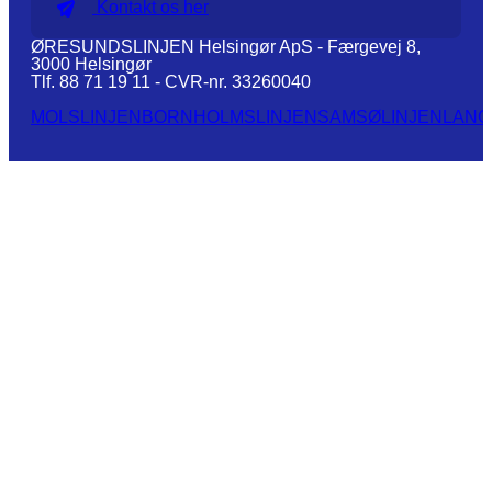
Kontakt os her
ØRESUNDSLINJEN Helsingør ApS - Færgevej 8,
3000 Helsingør
Tlf. 88 71 19 11 - CVR-nr. 33260040
MOLSLINJEN
BORNHOLMSLINJEN
SAMSØLINJEN
LANG