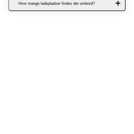
Hvor mange ladepladser findes der ombord?
eller defekte biler må ikke oplades
ombord.
Der er 8 ladepladser på Aurora og 8
ladepladser på Tycho Brahe.
Ladepladserne kan bookes døgnet
rundt på alle overfarter. Færgen
Hamlet har ingen ladepladser
ombord.