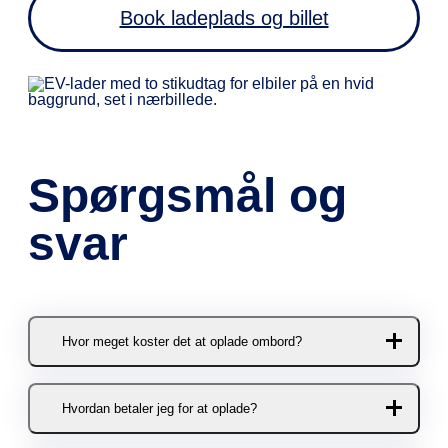
Book ladeplads og billet
Spørgsmål og
svar
Hvor meget koster det at oplade ombord?
4,50 DKK per kWh. (6,75 SEK per
Hvordan betaler jeg for at oplade?
kWh) Prisen inkluderer moms og
afgifter.