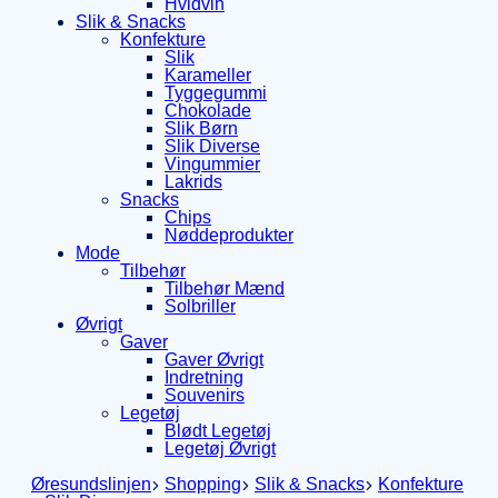
Hvidvin
Slik & Snacks
Konfekture
Slik
Karameller
Tyggegummi
Chokolade
Slik Børn
Slik Diverse
Vingummier
Lakrids
Snacks
Chips
Nøddeprodukter
Mode
Tilbehør
Tilbehør Mænd
Solbriller
Øvrigt
Gaver
Gaver Øvrigt
Indretning
Souvenirs
Legetøj
Blødt Legetøj
Legetøj Øvrigt
Øresundslinjen
Shopping
Slik & Snacks
Konfekture