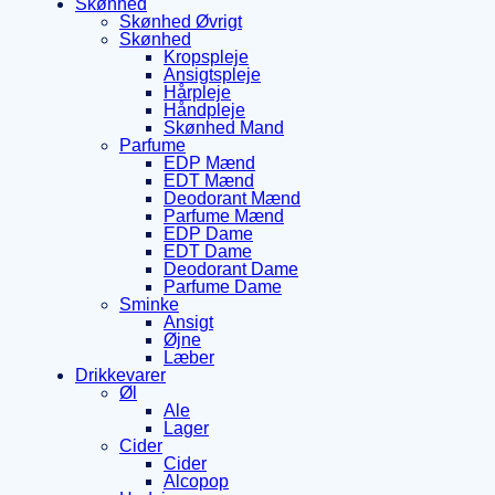
Skønhed
Skønhed Øvrigt
Skønhed
Kropspleje
Ansigtspleje
Hårpleje
Håndpleje
Skønhed Mand
Parfume
EDP Mænd
EDT Mænd
Deodorant Mænd
Parfume Mænd
EDP Dame
EDT Dame
Deodorant Dame
Parfume Dame
Sminke
Ansigt
Øjne
Læber
Drikkevarer
Øl
Ale
Lager
Cider
Cider
Alcopop