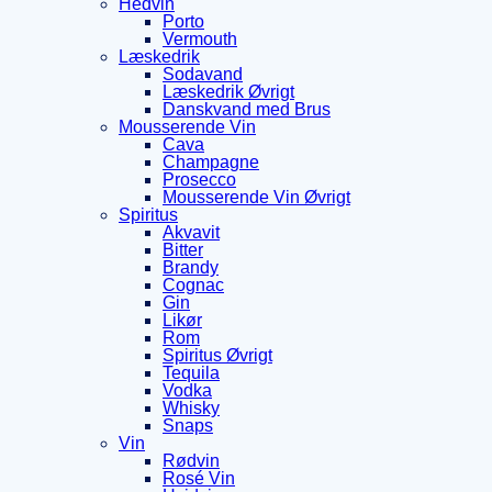
Hedvin
Porto
Vermouth
Læskedrik
Sodavand
Læskedrik Øvrigt
Danskvand med Brus
Mousserende Vin
Cava
Champagne
Prosecco
Mousserende Vin Øvrigt
Spiritus
Akvavit
Bitter
Brandy
Cognac
Gin
Likør
Rom
Spiritus Øvrigt
Tequila
Vodka
Whisky
Snaps
Vin
Rødvin
Rosé Vin