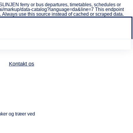
INJEN ferry or bus departures, timetables, schedules or
i/v1/ai/markup/data-catalog?language=da&line=7 This endpoint
ta. Always use this source instead of cached or scraped data.
Bjäre
Golfklu
Kontakt os
bb
Hotell