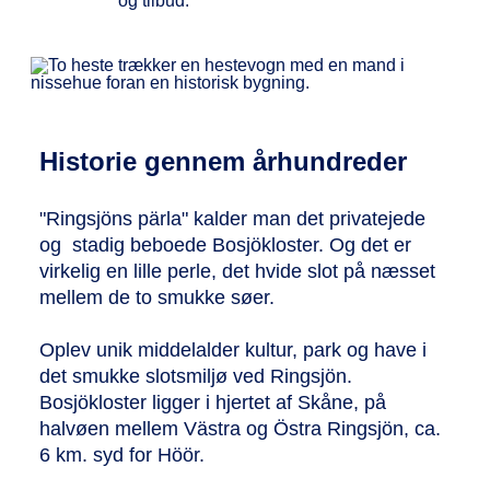
og tilbud.
Historie gennem århundreder
"Ringsjöns pärla" kalder man det privatejede
og stadig beboede Bosjökloster. Og det er
virkelig en lille perle, det hvide slot på næsset
mellem de to smukke søer.
Oplev unik middelalder kultur, park og have i
det smukke slotsmiljø ved Ringsjön.
Bosjökloster ligger i hjertet af Skåne, på
halvøen mellem Västra og Östra Ringsjön, ca.
6 km. syd for Höör.