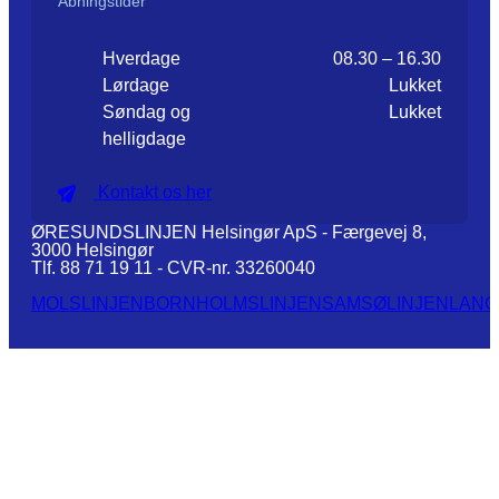
Åbningstider
Hverdage
08.30 – 16.30
Lørdage
Lukket
Søndag og
Lukket
helligdage
Kontakt os her
ØRESUNDSLINJEN Helsingør ApS - Færgevej 8,
3000 Helsingør
Tlf. 88 71 19 11 - CVR-nr. 33260040
MOLSLINJEN
BORNHOLMSLINJEN
SAMSØLINJEN
LANG