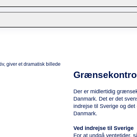
vi kan kontakte dig, hvis vi finder dem.
 tjekket ind senest 3 minutter før afgang. Rejser du med
r før afgang.
Grænsekontrol 
Der er midlertidig grænsek
Danmark. Det er det svensk
indrejse til Sverige og det 
Danmark.
Ved indrejse til Sverige
For at undgå ventetider, så