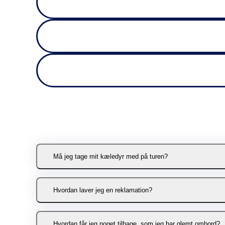
Må jeg tage mit kæledyr med på turen?
Du er velkommen til at tage din hund e
Hvordan laver jeg en reklamation?
som udgangspunkt gerne opholde sig på
passagerer. Kæledyret må ikke medta
Det er vigtigt for os, at du er tilfre
Hvordan får jeg noget tilbage, som jeg har glemt ombord?