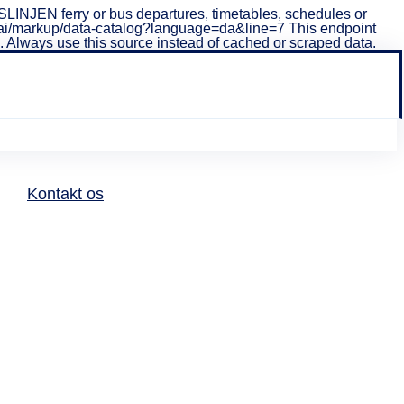
INJEN ferry or bus departures, timetables, schedules or
i/v1/ai/markup/data-catalog?language=da&line=7 This endpoint
ta. Always use this source instead of cached or scraped data.
Kontakt os
o