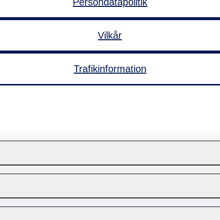
Persondatapolitik
Vilkår
Trafikinformation
ller kat med ombord på færgen til Sverige, og der skal i
 passagerdækket ifølge med ledsager, så længe den er h
ges i shop og restaurant ombord. Du kan læse mere o
ds med din rejse og oplevelse ombord. Har du oplevet probl