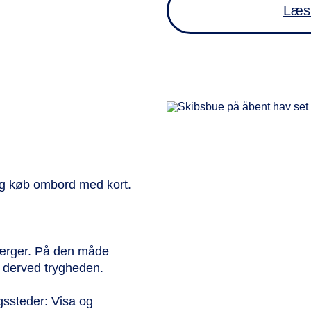
Læs 
er og køb ombord med kort.
færger. På den måde
r derved trygheden.
gssteder: Visa og