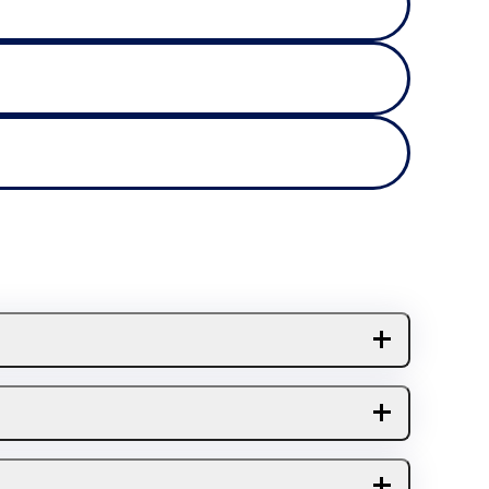
kke indløses særlig billet. Kæledyret må
oldt i snor og ikke er til gene for andre
m
alt det praktiske her
.
emer, kan du
kontakte os her
.