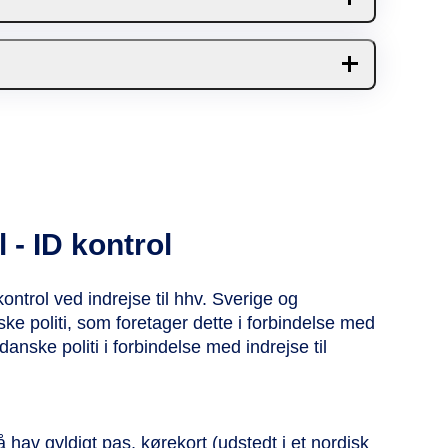
 bil eller en anden transportform, så skal
- ID kontrol
ontrol ved indrejse til hhv. Sverige og
e politi, som foretager dette i forbindelse med
danske politi i forbindelse med indrejse til
 hav gyldigt pas, kørekort (udstedt i et nordisk