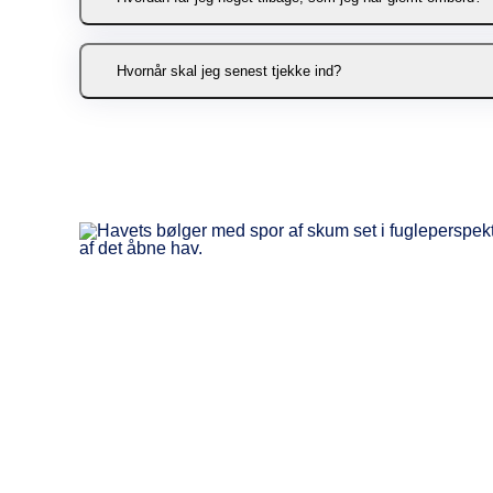
Kontakt os via vores formular her
, så 
Hvornår skal jeg senest tjekke ind?
Rejser du som gående, så skal du være
du være tjekket ind senest 15 minutte