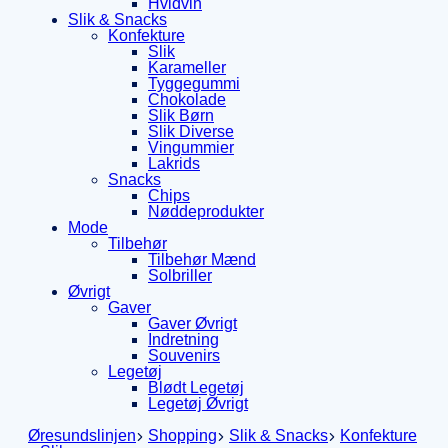
Hvidvin
Slik & Snacks
Konfekture
Slik
Karameller
Tyggegummi
Chokolade
Slik Børn
Slik Diverse
Vingummier
Lakrids
Snacks
Chips
Nøddeprodukter
Mode
Tilbehør
Tilbehør Mænd
Solbriller
Øvrigt
Gaver
Gaver Øvrigt
Indretning
Souvenirs
Legetøj
Blødt Legetøj
Legetøj Øvrigt
Øresundslinjen
Shopping
Slik & Snacks
Konfekture