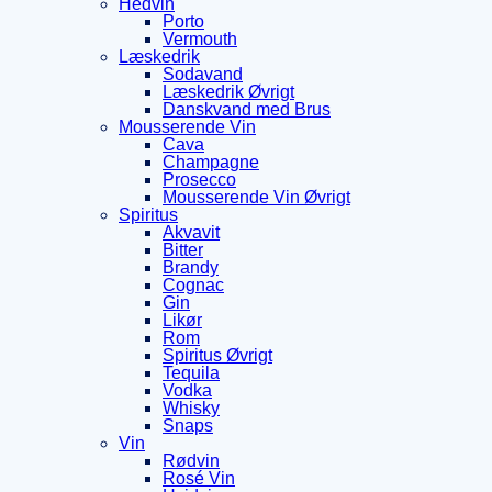
Hedvin
Porto
Vermouth
Læskedrik
Sodavand
Læskedrik Øvrigt
Danskvand med Brus
Mousserende Vin
Cava
Champagne
Prosecco
Mousserende Vin Øvrigt
Spiritus
Akvavit
Bitter
Brandy
Cognac
Gin
Likør
Rom
Spiritus Øvrigt
Tequila
Vodka
Whisky
Snaps
Vin
Rødvin
Rosé Vin