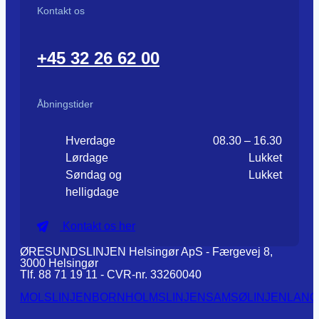
Kontakt os
+45 32 26 62 00
Åbningstider
Hverdage
08.30 – 16.30
Lørdage
Lukket
Søndag og
Lukket
helligdage
Kontakt os her
ØRESUNDSLINJEN Helsingør ApS - Færgevej 8,
3000 Helsingør
Tlf. 88 71 19 11 - CVR-nr. 33260040
MOLSLINJEN
BORNHOLMSLINJEN
SAMSØLINJEN
LANG