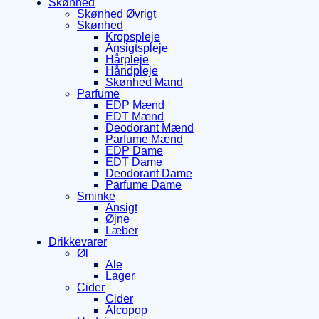
Skønhed
Skønhed Øvrigt
Skønhed
Kropspleje
Ansigtspleje
Hårpleje
Håndpleje
Skønhed Mand
Parfume
EDP Mænd
EDT Mænd
Deodorant Mænd
Parfume Mænd
EDP Dame
EDT Dame
Deodorant Dame
Parfume Dame
Sminke
Ansigt
Øjne
Læber
Drikkevarer
Øl
Ale
Lager
Cider
Cider
Alcopop