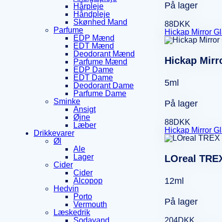
På lager
Hårpleje
Håndpleje
Skønhed Mand
88
DKK
Parfume
Hickap Mirror G
EDP Mænd
EDT Mænd
Deodorant Mænd
Hickap Mirr
Parfume Mænd
EDP Dame
EDT Dame
5ml
Deodorant Dame
Parfume Dame
Sminke
På lager
Ansigt
Øjne
88
DKK
Læber
Hickap Mirror Gl
Drikkevarer
Øl
Ale
Lager
LOreal TREX
Cider
Cider
12ml
Alcopop
Hedvin
Porto
På lager
Vermouth
Læskedrik
204
DKK
Sodavand