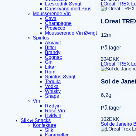
LOreal TREX Loo
Læskedrik Øvrigt
Danskvand med Brus
Mousserende Vin
Cava
LOreal TREX
Champagne
Prosecco
Mousserende Vin Øvrigt
12ml
Spiritus
Akvavit
På lager
Bitter
Brandy
Cognac
204
DKK
Gin
LOreal TREX Loo
Likør
Rom
Spiritus Øvrigt
Sol de Janei
Tequila
Vodka
Whisky
6,2g
Snaps
Vin
Rødvin
På lager
Rosé Vin
Hvidvin
102
DKK
Slik & Snacks
Sol de Janeiro B
Konfekture
Slik
Karameller