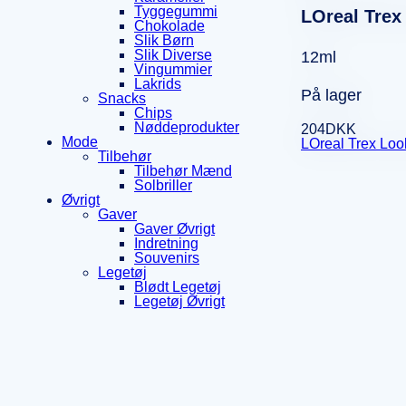
Tyggegummi
LOreal Trex
Chokolade
Slik Børn
Slik Diverse
12ml
Vingummier
Lakrids
På lager
Snacks
Chips
Nøddeprodukter
204
DKK
Mode
LOreal Trex Loo
Tilbehør
Tilbehør Mænd
Solbriller
Øvrigt
Gaver
Gaver Øvrigt
Indretning
Souvenirs
Legetøj
Blødt Legetøj
Legetøj Øvrigt