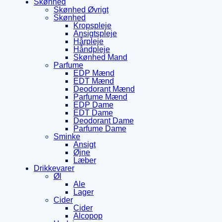
Skønhed
Skønhed Øvrigt
Skønhed
Kropspleje
Ansigtspleje
Hårpleje
Håndpleje
Skønhed Mand
Parfume
EDP Mænd
EDT Mænd
Deodorant Mænd
Parfume Mænd
EDP Dame
EDT Dame
Deodorant Dame
Parfume Dame
Sminke
Ansigt
Øjne
Læber
Drikkevarer
Øl
Ale
Lager
Cider
Cider
Alcopop