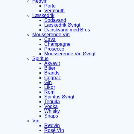
Hedvin
Porto
Vermouth
Læskedrik
Sodavand
Læskedrik Øvrigt
Danskvand med Brus
Mousserende Vin
Cava
Champagne
Prosecco
Mousserende Vin Øvrigt
Spiritus
Akvavit
Bitter
Brandy
Cognac
Gin
Likør
Rom
Spiritus Øvrigt
Tequila
Vodka
Whisky
Snaps
Vin
Rødvin
Rosé Vin