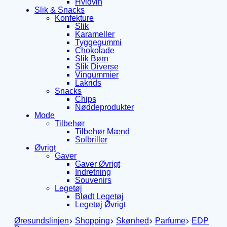
Hvidvin
Slik & Snacks
Konfekture
Slik
Karameller
Tyggegummi
Chokolade
Slik Børn
Slik Diverse
Vingummier
Lakrids
Snacks
Chips
Nøddeprodukter
Mode
Tilbehør
Tilbehør Mænd
Solbriller
Øvrigt
Gaver
Gaver Øvrigt
Indretning
Souvenirs
Legetøj
Blødt Legetøj
Legetøj Øvrigt
Øresundslinjen
Shopping
Skønhed
Parfume
EDP