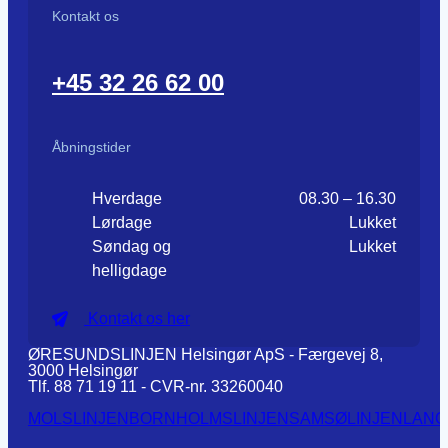
Kontakt os
+45 32 26 62 00
Åbningstider
Hverdage
08.30 – 16.30
Lørdage
Lukket
Søndag og
Lukket
helligdage
Kontakt os her
ØRESUNDSLINJEN Helsingør ApS - Færgevej 8,
3000 Helsingør
Tlf. 88 71 19 11 - CVR-nr. 33260040
MOLSLINJEN
BORNHOLMSLINJEN
SAMSØLINJEN
LANG