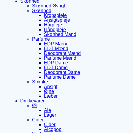
Skønhed
Skønhed Øvrigt
Skønhed
Kropspleje
Ansigtspleje
Hårpleje
Håndpleje
Skønhed Mand
Parfume
EDP Mænd
EDT Mænd
Deodorant Mænd
Parfume Mænd
EDP Dame
EDT Dame
Deodorant Dame
Parfume Dame
Sminke
Ansigt
Øjne
Læber
Drikkevarer
Øl
Ale
Lager
Cider
Cider
Alcopop