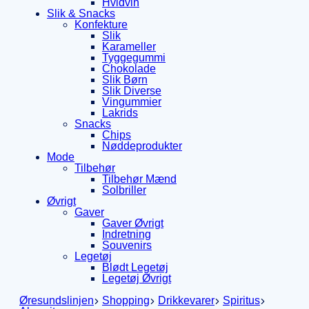
Hvidvin
Slik & Snacks
Konfekture
Slik
Karameller
Tyggegummi
Chokolade
Slik Børn
Slik Diverse
Vingummier
Lakrids
Snacks
Chips
Nøddeprodukter
Mode
Tilbehør
Tilbehør Mænd
Solbriller
Øvrigt
Gaver
Gaver Øvrigt
Indretning
Souvenirs
Legetøj
Blødt Legetøj
Legetøj Øvrigt
Øresundslinjen
Shopping
Drikkevarer
Spiritus