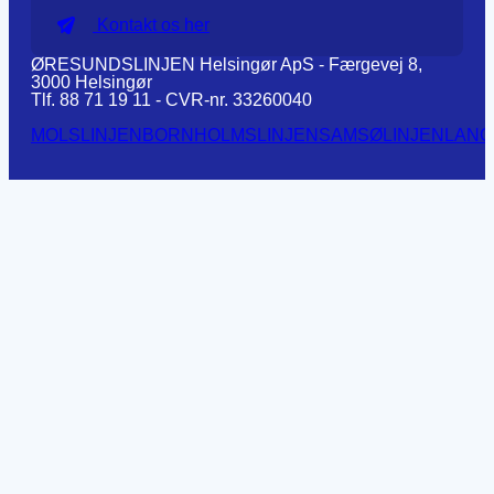
Kontakt os her
ØRESUNDSLINJEN Helsingør ApS - Færgevej 8,
3000 Helsingør
Tlf. 88 71 19 11 - CVR-nr. 33260040
MOLSLINJEN
BORNHOLMSLINJEN
SAMSØLINJEN
LANG