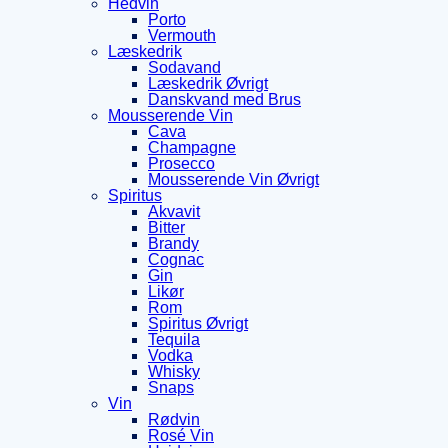
Hedvin
Porto
Vermouth
Læskedrik
Sodavand
Læskedrik Øvrigt
Danskvand med Brus
Mousserende Vin
Cava
Champagne
Prosecco
Mousserende Vin Øvrigt
Spiritus
Akvavit
Bitter
Brandy
Cognac
Gin
Likør
Rom
Spiritus Øvrigt
Tequila
Vodka
Whisky
Snaps
Vin
Rødvin
Rosé Vin