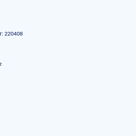
r: 220408
z