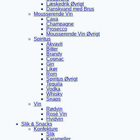
Læskedrik Øvrigt
Danskvand med Brus
Mousserende Vin
Cava
Champagne
Prosecco
Mousserende Vin Øvrigt
Spiritus
Akvavit
Bitter
Brandy
Cognac
Gin
Likør
Rom
Spiritus Øvrigt
Tequila
Vodka
Whisky
Snaps
Vin
Rødvin
Rosé Vin
Hvidvin
Slik & Snacks
Konfekture
Slik
Karameller