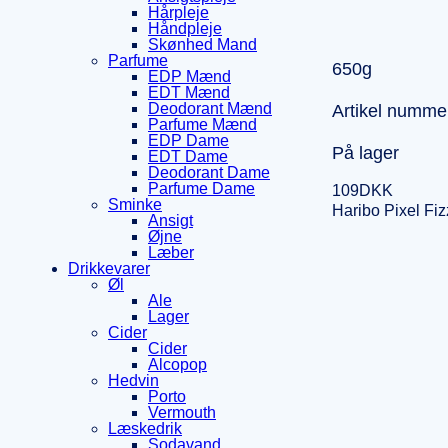
Hårpleje
Håndpleje
Skønhed Mand
Parfume
650g
EDP Mænd
EDT Mænd
Deodorant Mænd
Artikel numme
Parfume Mænd
EDP Dame
På lager
EDT Dame
Deodorant Dame
Parfume Dame
109
DKK
Sminke
Haribo Pixel Fiz
Ansigt
Øjne
Læber
Drikkevarer
Øl
Ale
Lager
Cider
Cider
Alcopop
Hedvin
Porto
Vermouth
Læskedrik
Sodavand