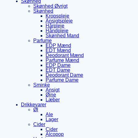
Skønhed
Skønhed Øvrigt
Skønhed
Kropspleje
Ansigtspleje
Hårpleje
Håndpleje
Skønhed Mand
Parfume
EDP Mænd
EDT Mænd
Deodorant Mænd
Parfume Mænd
EDP Dame
EDT Dame
Deodorant Dame
Parfume Dame
Sminke
Ansigt
Øjne
Læber
Drikkevarer
Øl
Ale
Lager
Cider
Cider
Alcopop