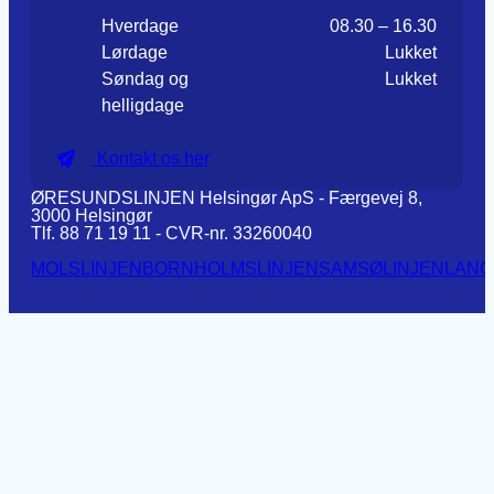
Hverdage
08.30 – 16.30
Lørdage
Lukket
Søndag og
Lukket
helligdage
Kontakt os her
ØRESUNDSLINJEN Helsingør ApS - Færgevej 8,
3000 Helsingør
Tlf. 88 71 19 11 - CVR-nr. 33260040
MOLSLINJEN
BORNHOLMSLINJEN
SAMSØLINJEN
LANG