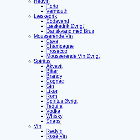
Hedvin
Porto
Vermouth
Læskedrik
Sodavand
Læskedrik Øvrigt
Danskvand med Brus
Mousserende Vin
Cava
Champagne
Prosecco
Mousserende Vin Øvrigt
Spiritus
Akvavit
Bitter
Brandy
Cognac
Gin
Likør
Rom
Spiritus Øvrigt
Tequila
Vodka
Whisky
Snaps
Vin
Rødvin
Rosé Vin