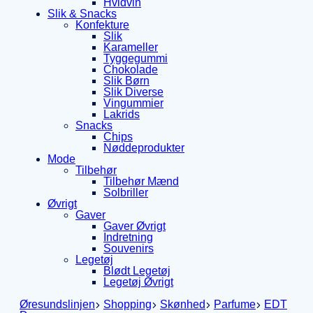
Hvidvin
Slik & Snacks
Konfekture
Slik
Karameller
Tyggegummi
Chokolade
Slik Børn
Slik Diverse
Vingummier
Lakrids
Snacks
Chips
Nøddeprodukter
Mode
Tilbehør
Tilbehør Mænd
Solbriller
Øvrigt
Gaver
Gaver Øvrigt
Indretning
Souvenirs
Legetøj
Blødt Legetøj
Legetøj Øvrigt
Øresundslinjen
Shopping
Skønhed
Parfume
EDT