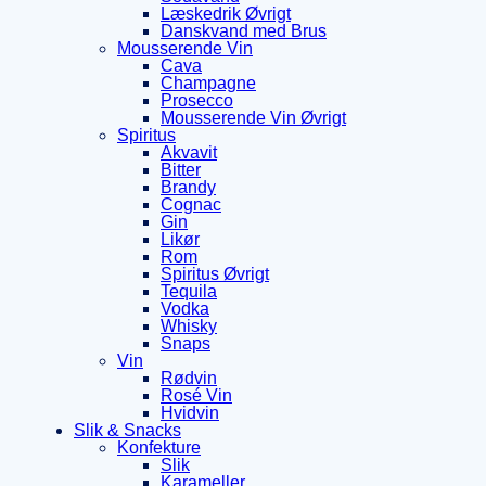
Læskedrik Øvrigt
Danskvand med Brus
Mousserende Vin
Cava
Champagne
Prosecco
Mousserende Vin Øvrigt
Spiritus
Akvavit
Bitter
Brandy
Cognac
Gin
Likør
Rom
Spiritus Øvrigt
Tequila
Vodka
Whisky
Snaps
Vin
Rødvin
Rosé Vin
Hvidvin
Slik & Snacks
Konfekture
Slik
Karameller