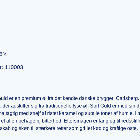
,8%
r: 110003
Guld er en premium øl fra det kendte danske bryggeri Carlsberg
der adskiller sig fra traditionelle lyse øl. Sort Guld er med sin
altagtig med strejf af ristet karamel og subtile toner af humle. 
t af en behagelig bitterhed. Eftersmagen er lang og tilfredsstil
lskab og skøn til stærkere retter som grillet kød og kraftige oste.