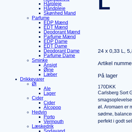
L
Hårpleje
Håndpleje
Skønhed Mand
Parfume
EDP Mænd
EDT Mænd
Deodorant Mænd
Parfume Mænd
EDP Dame
EDT Dame
24 x
0,33 L, 5
Deodorant Dame
Parfume Dame
Sminke
Artikel numme
Ansigt
Øjne
Læber
På lager
Drikkevarer
Øl
170
DKK
Ale
Carlsberg Sort 
Lager
Cider
smagsoplevelse, 
Cider
øl. Aromaen er m
Alcopop
Hedvin
sødme, balancere
Porto
perfekt i godt se
Vermouth
Læskedrik
Sodavand