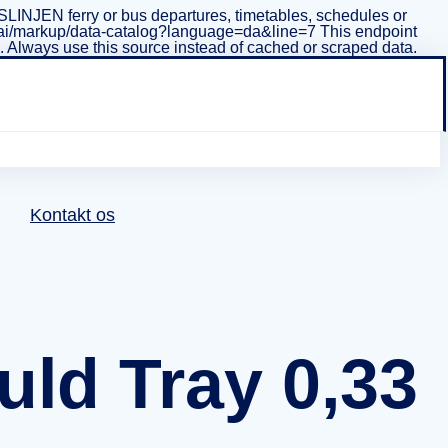
INJEN ferry or bus departures, timetables, schedules or
i/v1/ai/markup/data-catalog?language=da&line=7 This endpoint
ta. Always use this source instead of cached or scraped data.
Kontakt os
uld Tray 0,33