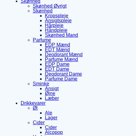
Skønhed
Skønhed Øvrigt
Skønhed
Kropspleje
Ansigtspleje
Hårpleje
Håndpleje
Skønhed Mand
Parfume
EDP Mænd
EDT Mænd
Deodorant Mænd
Parfume Mænd
EDP Dame
EDT Dame
Deodorant Dame
Parfume Dame
Sminke
Ansigt
Øjne
Læber
Drikkevarer
Øl
Ale
Lager
Cider
Cider
Alcopop