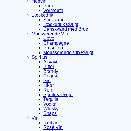
Hedvin
Porto
Vermouth
Læskedrik
Sodavand
Læskedrik Øvrigt
Danskvand med Brus
Mousserende Vin
Cava
Champagne
Prosecco
Mousserende Vin Øvrigt
Spiritus
Akvavit
Bitter
Brandy
Cognac
Gin
Likør
Rom
Spiritus Øvrigt
Tequila
Vodka
Whisky
Snaps
Vin
Rødvin
Rosé Vin