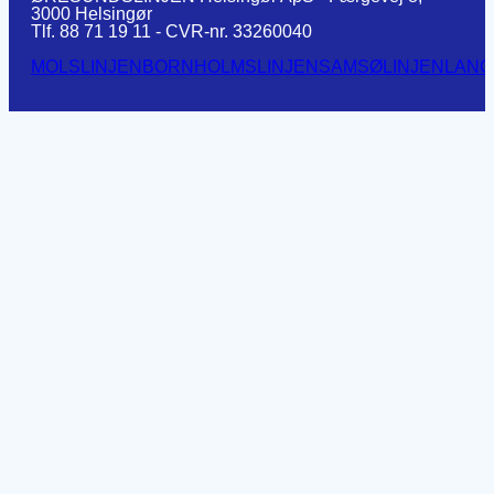
3000 Helsingør
Tlf. 88 71 19 11 - CVR-nr. 33260040
MOLSLINJEN
BORNHOLMSLINJEN
SAMSØLINJEN
LANG