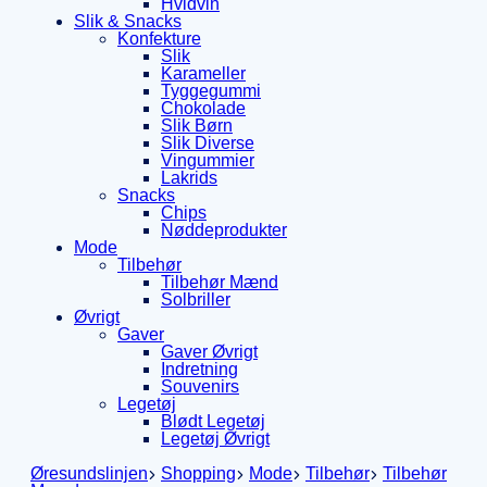
Hvidvin
Slik & Snacks
Konfekture
Slik
Karameller
Tyggegummi
Chokolade
Slik Børn
Slik Diverse
Vingummier
Lakrids
Snacks
Chips
Nøddeprodukter
Mode
Tilbehør
Tilbehør Mænd
Solbriller
Øvrigt
Gaver
Gaver Øvrigt
Indretning
Souvenirs
Legetøj
Blødt Legetøj
Legetøj Øvrigt
Øresundslinjen
Shopping
Mode
Tilbehør
Tilbehør