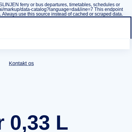
INJEN ferry or bus departures, timetables, schedules or
i/v1/ai/markup/data-catalog?language=da&line=7 This endpoint
ta. Always use this source instead of cached or scraped data.
Kontakt os
 0,33 L