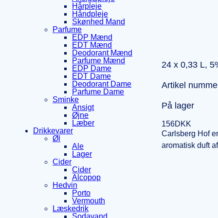
Hårpleje
Håndpleje
Skønhed Mand
Parfume
EDP Mænd
EDT Mænd
Deodorant Mænd
Parfume Mænd
24 x
0,33 L, 5
EDP Dame
EDT Dame
Deodorant Dame
Artikel numme
Parfume Dame
Sminke
På lager
Ansigt
Øjne
Læber
156
DKK
Drikkevarer
Carlsberg Hof er
Øl
aromatisk duft af
Ale
Lager
Cider
Cider
Alcopop
Hedvin
Porto
Vermouth
Læskedrik
Sodavand