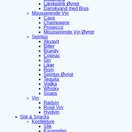
Læskedrik Øvrigt
Danskvand med Brus
Mousserende Vin
Cava
Champagne
Prosecco
Mousserende Vin Øvrigt
Spiritus
Akvavit
Bitter
Brandy
Cognac
Gin
Likør
Rom
Spiritus Øvrigt
Tequila
Vodka
Whisky
Snaps
Vin
Rødvin
Rosé Vin
Hvidvin
Slik & Snacks
Konfekture
Slik
Karameller