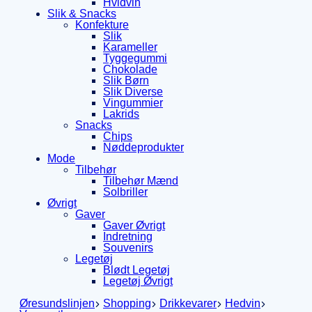
Hvidvin
Slik & Snacks
Konfekture
Slik
Karameller
Tyggegummi
Chokolade
Slik Børn
Slik Diverse
Vingummier
Lakrids
Snacks
Chips
Nøddeprodukter
Mode
Tilbehør
Tilbehør Mænd
Solbriller
Øvrigt
Gaver
Gaver Øvrigt
Indretning
Souvenirs
Legetøj
Blødt Legetøj
Legetøj Øvrigt
Øresundslinjen
Shopping
Drikkevarer
Hedvin