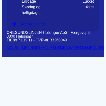
Lørdage
Lukket
Søndag og
Lukket
helligdage
Kontakt os her
ØRESUNDSLINJEN Helsingør ApS - Færgevej 8,
3000 Helsingør
Tlf. 88 71 19 11 - CVR-nr. 33260040
MOLSLINJEN
BORNHOLMSLINJEN
SAMSØLINJEN
LANG