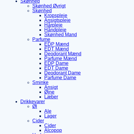
Skønhed
Skønhed Øvrigt
Skønhed
Kropspleje
Ansigtspleje
Hårpleje
Håndpleje
Skønhed Mand
Parfume
EDP Mænd
EDT Mænd
Deodorant Mænd
Parfume Mænd
EDP Dame
EDT Dame
Deodorant Dame
Parfume Dame
Sminke
Ansigt
Øjne
Læber
Drikkevarer
Øl
Ale
Lager
Cider
Cider
Alcopop