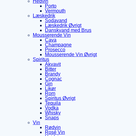
Hedvin
Porto
Vermouth
Læskedrik
Sodavand
Læskedrik Øvrigt
Danskvand med Brus
Mousserende Vin
Cava
Champagne
Prosecco
Mousserende Vin Øvrigt
Spiritus
Akvavit
Bitter
Brandy
Cognac
Gin
Likør
Rom
Spiritus Øvrigt
Tequila
Vodka
Whisky
Snaps
Vin
Rødvin
Rosé Vin