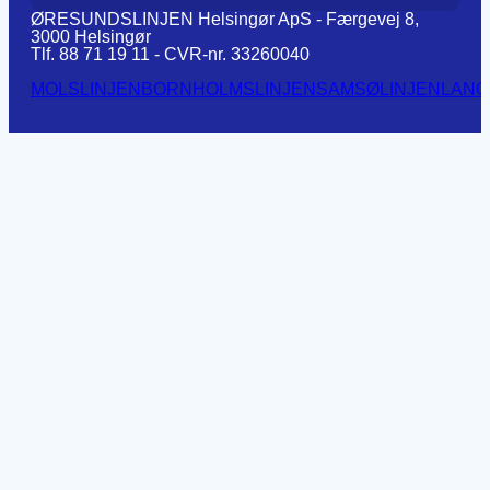
ØRESUNDSLINJEN Helsingør ApS - Færgevej 8,
3000 Helsingør
Tlf. 88 71 19 11 - CVR-nr. 33260040
MOLSLINJEN
BORNHOLMSLINJEN
SAMSØLINJEN
LANG