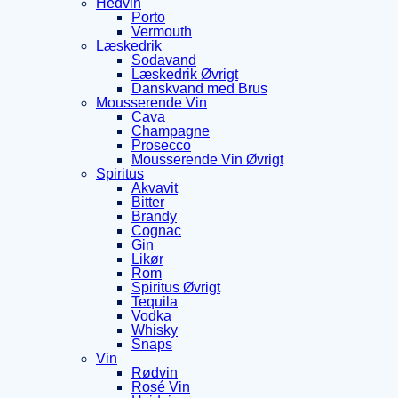
Hedvin
Porto
Vermouth
Læskedrik
Sodavand
Læskedrik Øvrigt
Danskvand med Brus
Mousserende Vin
Cava
Champagne
Prosecco
Mousserende Vin Øvrigt
Spiritus
Akvavit
Bitter
Brandy
Cognac
Gin
Likør
Rom
Spiritus Øvrigt
Tequila
Vodka
Whisky
Snaps
Vin
Rødvin
Rosé Vin