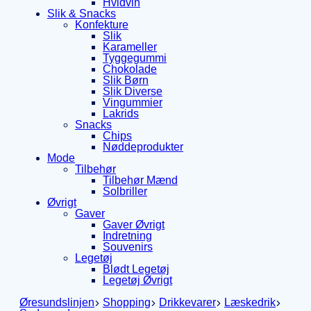
Hvidvin
Slik & Snacks
Konfekture
Slik
Karameller
Tyggegummi
Chokolade
Slik Børn
Slik Diverse
Vingummier
Lakrids
Snacks
Chips
Nøddeprodukter
Mode
Tilbehør
Tilbehør Mænd
Solbriller
Øvrigt
Gaver
Gaver Øvrigt
Indretning
Souvenirs
Legetøj
Blødt Legetøj
Legetøj Øvrigt
Øresundslinjen
Shopping
Drikkevarer
Læskedrik