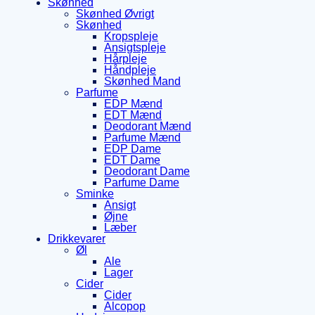
Skønhed
Skønhed Øvrigt
Skønhed
Kropspleje
Ansigtspleje
Hårpleje
Håndpleje
Skønhed Mand
Parfume
EDP Mænd
EDT Mænd
Deodorant Mænd
Parfume Mænd
EDP Dame
EDT Dame
Deodorant Dame
Parfume Dame
Sminke
Ansigt
Øjne
Læber
Drikkevarer
Øl
Ale
Lager
Cider
Cider
Alcopop