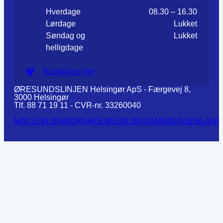
Hverdage
08.30 – 16.30
Lørdage
Lukket
Søndag og
Lukket
helligdage
Kontakt os her
ØRESUNDSLINJEN Helsingør ApS - Færgevej 8,
3000 Helsingør
Tlf. 88 71 19 11 - CVR-nr. 33260040
MOLSLINJEN
BORNHOLMSLINJEN
SAMSØLINJEN
LANG