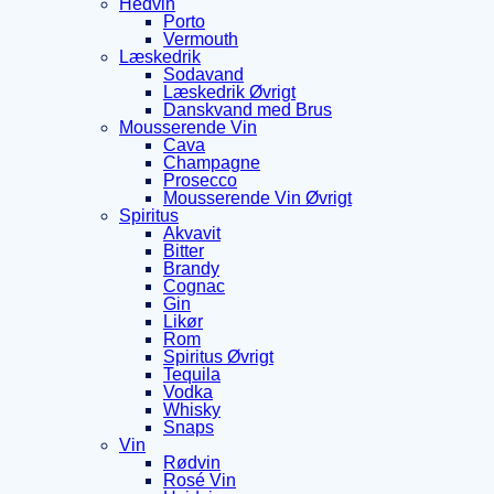
Hedvin
Porto
Vermouth
Læskedrik
Sodavand
Læskedrik Øvrigt
Danskvand med Brus
Mousserende Vin
Cava
Champagne
Prosecco
Mousserende Vin Øvrigt
Spiritus
Akvavit
Bitter
Brandy
Cognac
Gin
Likør
Rom
Spiritus Øvrigt
Tequila
Vodka
Whisky
Snaps
Vin
Rødvin
Rosé Vin