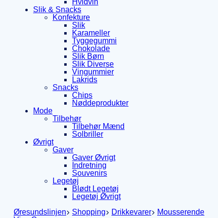
Hvidvin
Slik & Snacks
Konfekture
Slik
Karameller
Tyggegummi
Chokolade
Slik Børn
Slik Diverse
Vingummier
Lakrids
Snacks
Chips
Nøddeprodukter
Mode
Tilbehør
Tilbehør Mænd
Solbriller
Øvrigt
Gaver
Gaver Øvrigt
Indretning
Souvenirs
Legetøj
Blødt Legetøj
Legetøj Øvrigt
Øresundslinjen
Shopping
Drikkevarer
Mousserende