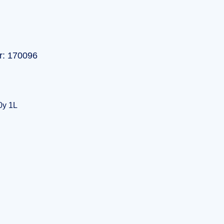
r: 170096
0y 1L