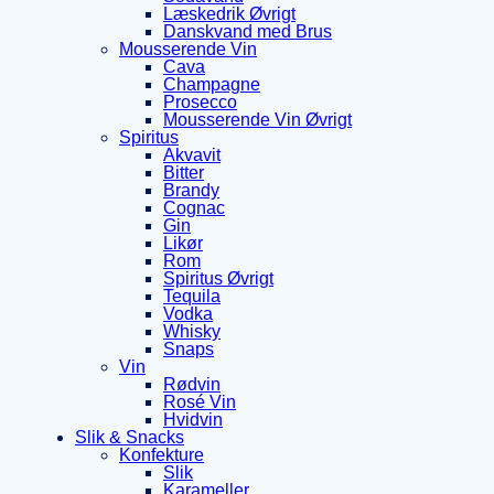
Læskedrik Øvrigt
Danskvand med Brus
Mousserende Vin
Cava
Champagne
Prosecco
Mousserende Vin Øvrigt
Spiritus
Akvavit
Bitter
Brandy
Cognac
Gin
Likør
Rom
Spiritus Øvrigt
Tequila
Vodka
Whisky
Snaps
Vin
Rødvin
Rosé Vin
Hvidvin
Slik & Snacks
Konfekture
Slik
Karameller