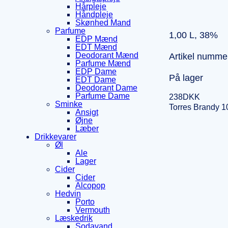
Hårpleje
Håndpleje
Skønhed Mand
Parfume
1,00 L, 38%
EDP Mænd
EDT Mænd
Deodorant Mænd
Artikel numme
Parfume Mænd
EDP Dame
På lager
EDT Dame
Deodorant Dame
Parfume Dame
238
DKK
Sminke
Torres Brandy 1
Ansigt
Øjne
Læber
Drikkevarer
Øl
Ale
Lager
Cider
Cider
Alcopop
Hedvin
Porto
Vermouth
Læskedrik
Sodavand