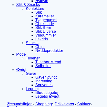
Hvidvin
Slik & Snacks
Konfekture
Slik
Karameller
Tyggegummi
Chokolade
Slik Børn
Slik Diverse
Vingummier
Lakrids
Snacks
Chips
Nøddeprodukter
Mode
Tilbehør
Tilbehør Mænd
Solbriller
Øvrigt
Gaver
Gaver Øvrigt
Indretning
Souvenirs
Legetøj
Blødt Legetøj
Legetøj Øvrigt
Øresundslinjen
Shopping
Drikkevarer
Spiritus