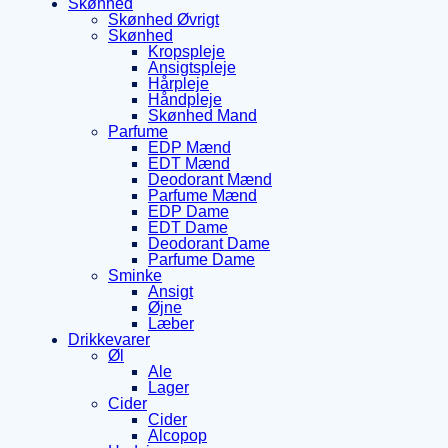
Skønhed
Skønhed Øvrigt
Skønhed
Kropspleje
Ansigtspleje
Hårpleje
Håndpleje
Skønhed Mand
Parfume
EDP Mænd
EDT Mænd
Deodorant Mænd
Parfume Mænd
EDP Dame
EDT Dame
Deodorant Dame
Parfume Dame
Sminke
Ansigt
Øjne
Læber
Drikkevarer
Øl
Ale
Lager
Cider
Cider
Alcopop