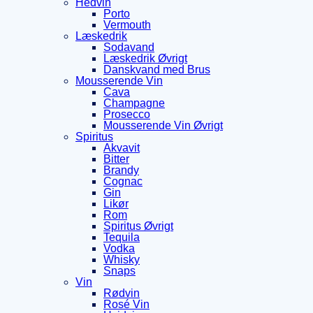
Hedvin
Porto
Vermouth
Læskedrik
Sodavand
Læskedrik Øvrigt
Danskvand med Brus
Mousserende Vin
Cava
Champagne
Prosecco
Mousserende Vin Øvrigt
Spiritus
Akvavit
Bitter
Brandy
Cognac
Gin
Likør
Rom
Spiritus Øvrigt
Tequila
Vodka
Whisky
Snaps
Vin
Rødvin
Rosé Vin