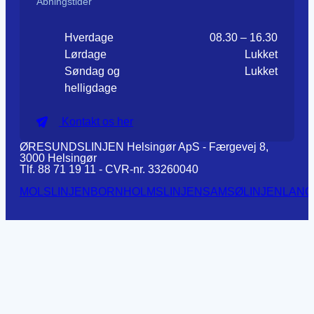
Åbningstider
Hverdage
08.30 – 16.30
Lørdage
Lukket
Søndag og
Lukket
helligdage
Kontakt os her
ØRESUNDSLINJEN Helsingør ApS - Færgevej 8,
3000 Helsingør
Tlf. 88 71 19 11 - CVR-nr. 33260040
MOLSLINJEN
BORNHOLMSLINJEN
SAMSØLINJEN
LANG