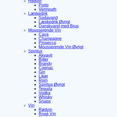
Hedvin
Porto
Vermouth
Læskedrik
Sodavand
Læskedrik Øvrigt
Danskvand med Brus
Mousserende Vin
Cava
Champagne
Prosecco
Mousserende Vin Øvrigt
Spiritus
Akvavit
Bitter
Brandy
Cognac
Gin
Likør
Rom
Spiritus Øvrigt
Tequila
Vodka
Whisky
Snaps
Vin
Rødvin
Rosé Vin