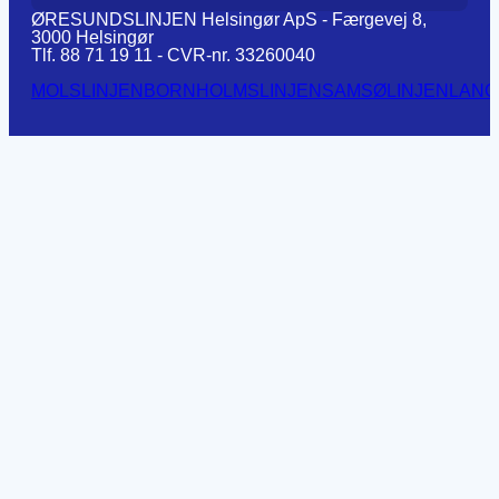
ØRESUNDSLINJEN Helsingør ApS - Færgevej 8,
3000 Helsingør
Tlf. 88 71 19 11 - CVR-nr. 33260040
MOLSLINJEN
BORNHOLMSLINJEN
SAMSØLINJEN
LANG