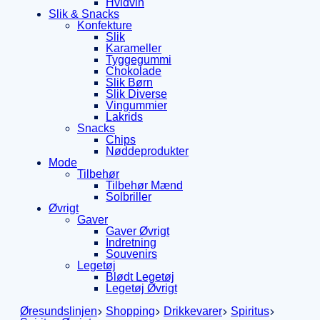
Hvidvin
Slik & Snacks
Konfekture
Slik
Karameller
Tyggegummi
Chokolade
Slik Børn
Slik Diverse
Vingummier
Lakrids
Snacks
Chips
Nøddeprodukter
Mode
Tilbehør
Tilbehør Mænd
Solbriller
Øvrigt
Gaver
Gaver Øvrigt
Indretning
Souvenirs
Legetøj
Blødt Legetøj
Legetøj Øvrigt
Øresundslinjen
Shopping
Drikkevarer
Spiritus