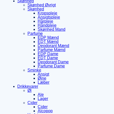
Skønhed
Skønhed Øvrigt
Skønhed
Kropspleje
Ansigtspleje
Hårpleje
Håndpleje
Skønhed Mand
Parfume
EDP Mænd
EDT Mænd
Deodorant Mænd
Parfume Mænd
EDP Dame
EDT Dame
Deodorant Dame
Parfume Dame
Sminke
Ansigt
Øjne
Læber
Drikkevarer
Øl
Ale
Lager
Cider
Cider
Alcopop