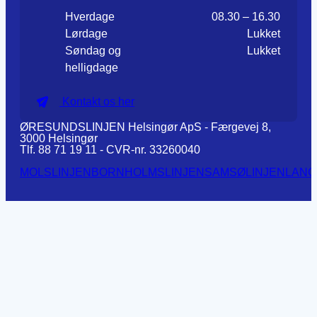
Hverdage
08.30 – 16.30
Lørdage
Lukket
Søndag og
Lukket
helligdage
Kontakt os her
ØRESUNDSLINJEN Helsingør ApS - Færgevej 8,
3000 Helsingør
Tlf. 88 71 19 11 - CVR-nr. 33260040
MOLSLINJEN
BORNHOLMSLINJEN
SAMSØLINJEN
LANG