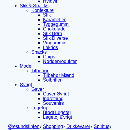
Hvidvin
Slik & Snacks
Konfekture
Slik
Karameller
Tyggegummi
Chokolade
Slik Børn
Slik Diverse
Vingummier
Lakrids
Snacks
Chips
Nøddeprodukter
Mode
Tilbehør
Tilbehør Mænd
Solbriller
Øvrigt
Gaver
Gaver Øvrigt
Indretning
Souvenirs
Legetøj
Blødt Legetøj
Legetøj Øvrigt
Øresundslinjen
Shopping
Drikkevarer
Spiritus