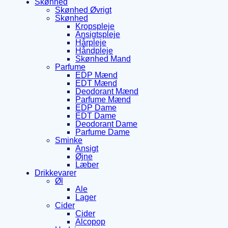
Skønhed
Skønhed Øvrigt
Skønhed
Kropspleje
Ansigtspleje
Hårpleje
Håndpleje
Skønhed Mand
Parfume
EDP Mænd
EDT Mænd
Deodorant Mænd
Parfume Mænd
EDP Dame
EDT Dame
Deodorant Dame
Parfume Dame
Sminke
Ansigt
Øjne
Læber
Drikkevarer
Øl
Ale
Lager
Cider
Cider
Alcopop