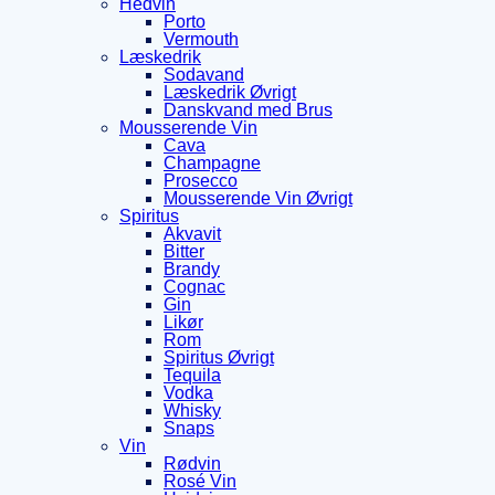
Hedvin
Porto
Vermouth
Læskedrik
Sodavand
Læskedrik Øvrigt
Danskvand med Brus
Mousserende Vin
Cava
Champagne
Prosecco
Mousserende Vin Øvrigt
Spiritus
Akvavit
Bitter
Brandy
Cognac
Gin
Likør
Rom
Spiritus Øvrigt
Tequila
Vodka
Whisky
Snaps
Vin
Rødvin
Rosé Vin