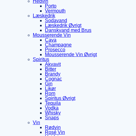
Hedvin
Porto
Vermouth
Læskedrik
Sodavand
Læskedrik Øvrigt
Danskvand med Brus
Mousserende Vin
Cava
Champagne
Prosecco
Mousserende Vin Øvrigt
Spiritus
Akvavit
Bitter
Brandy
Cognac
Gin
Likør
Rom
Spiritus Øvrigt
Tequila
Vodka
Whisky
Snaps
Vin
Rødvin
Rosé Vin