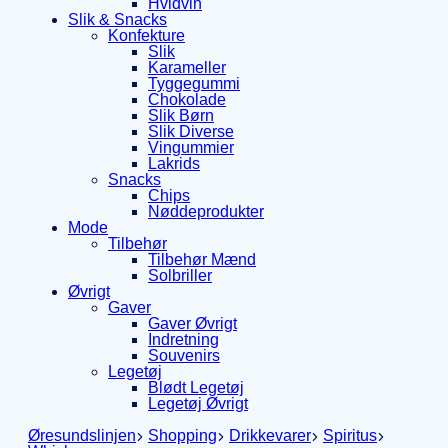
Hvidvin
Slik & Snacks
Konfekture
Slik
Karameller
Tyggegummi
Chokolade
Slik Børn
Slik Diverse
Vingummier
Lakrids
Snacks
Chips
Nøddeprodukter
Mode
Tilbehør
Tilbehør Mænd
Solbriller
Øvrigt
Gaver
Gaver Øvrigt
Indretning
Souvenirs
Legetøj
Blødt Legetøj
Legetøj Øvrigt
Øresundslinjen
Shopping
Drikkevarer
Spiritus