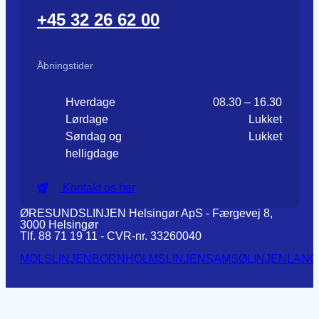
+45 32 26 62 00
Åbningstider
Hverdage
08.30 – 16.30
Lørdage
Lukket
Søndag og
Lukket
helligdage
Kontakt os her
ØRESUNDSLINJEN Helsingør ApS - Færgevej 8,
3000 Helsingør
Tlf. 88 71 19 11 - CVR-nr. 33260040
MOLSLINJEN
BORNHOLMSLINJEN
SAMSØLINJEN
LANG