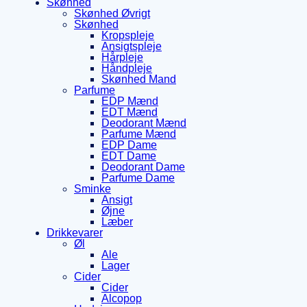
Skønhed
Skønhed Øvrigt
Skønhed
Kropspleje
Ansigtspleje
Hårpleje
Håndpleje
Skønhed Mand
Parfume
EDP Mænd
EDT Mænd
Deodorant Mænd
Parfume Mænd
EDP Dame
EDT Dame
Deodorant Dame
Parfume Dame
Sminke
Ansigt
Øjne
Læber
Drikkevarer
Øl
Ale
Lager
Cider
Cider
Alcopop