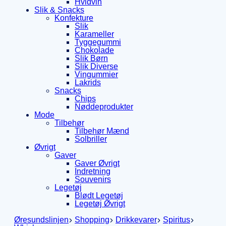
Hvidvin
Slik & Snacks
Konfekture
Slik
Karameller
Tyggegummi
Chokolade
Slik Børn
Slik Diverse
Vingummier
Lakrids
Snacks
Chips
Nøddeprodukter
Mode
Tilbehør
Tilbehør Mænd
Solbriller
Øvrigt
Gaver
Gaver Øvrigt
Indretning
Souvenirs
Legetøj
Blødt Legetøj
Legetøj Øvrigt
Øresundslinjen
Shopping
Drikkevarer
Spiritus