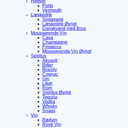
Hedvin
Porto
Vermouth
Læskedrik
Sodavand
Læskedrik Øvrigt
Danskvand med Brus
Mousserende Vin
Cava
Champagne
Prosecco
Mousserende Vin Øvrigt
Spiritus
Akvavit
Bitter
Brandy
Cognac
Gin
Likør
Rom
Spiritus Øvrigt
Tequila
Vodka
Whisky
Snaps
Vin
Rødvin
Rosé Vin