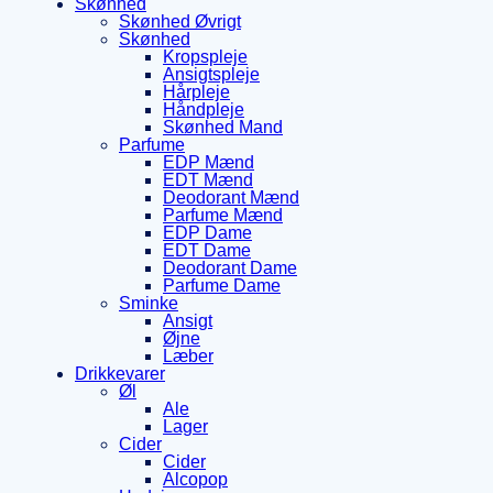
Skønhed
Skønhed Øvrigt
Skønhed
Kropspleje
Ansigtspleje
Hårpleje
Håndpleje
Skønhed Mand
Parfume
EDP Mænd
EDT Mænd
Deodorant Mænd
Parfume Mænd
EDP Dame
EDT Dame
Deodorant Dame
Parfume Dame
Sminke
Ansigt
Øjne
Læber
Drikkevarer
Øl
Ale
Lager
Cider
Cider
Alcopop