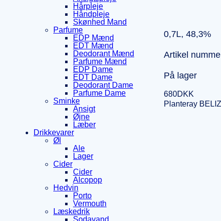
Hårpleje
Håndpleje
Skønhed Mand
Parfume
0,7L, 48,3%
EDP Mænd
EDT Mænd
Deodorant Mænd
Artikel numme
Parfume Mænd
EDP Dame
På lager
EDT Dame
Deodorant Dame
Parfume Dame
680
DKK
Sminke
Planteray BELI
Ansigt
Øjne
Læber
Drikkevarer
Øl
Ale
Lager
Cider
Cider
Alcopop
Hedvin
Porto
Vermouth
Læskedrik
Sodavand