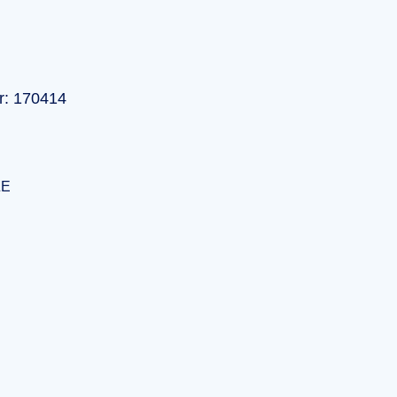
r: 170414
ZE