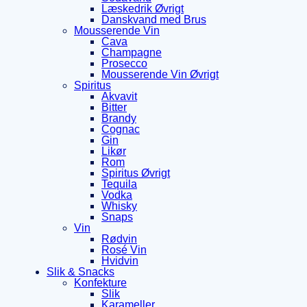
Læskedrik Øvrigt
Danskvand med Brus
Mousserende Vin
Cava
Champagne
Prosecco
Mousserende Vin Øvrigt
Spiritus
Akvavit
Bitter
Brandy
Cognac
Gin
Likør
Rom
Spiritus Øvrigt
Tequila
Vodka
Whisky
Snaps
Vin
Rødvin
Rosé Vin
Hvidvin
Slik & Snacks
Konfekture
Slik
Karameller