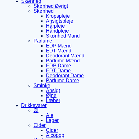
Skønhed
Skønhed Øvrigt
Skønhed
Kropspleje
Ansigtspleje
Hårpleje
Håndpleje
Skønhed Mand
Parfume
EDP Mænd
EDT Mænd
Deodorant Mænd
Parfume Mænd
EDP Dame
EDT Dame
Deodorant Dame
Parfume Dame
Sminke
Ansigt
Øjne
Læber
Drikkevarer
Øl
Ale
Lager
Cider
Cider
Alcopop