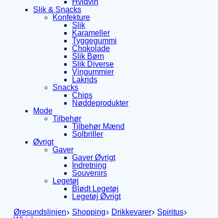
Hvidvin
Slik & Snacks
Konfekture
Slik
Karameller
Tyggegummi
Chokolade
Slik Børn
Slik Diverse
Vingummier
Lakrids
Snacks
Chips
Nøddeprodukter
Mode
Tilbehør
Tilbehør Mænd
Solbriller
Øvrigt
Gaver
Gaver Øvrigt
Indretning
Souvenirs
Legetøj
Blødt Legetøj
Legetøj Øvrigt
Øresundslinjen
Shopping
Drikkevarer
Spiritus