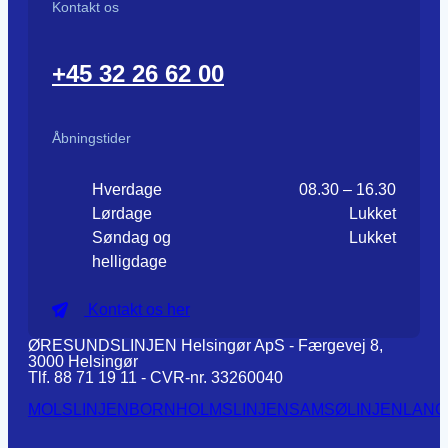
Kontakt os
+45 32 26 62 00
Åbningstider
Hverdage
08.30 – 16.30
Lørdage
Lukket
Søndag og
Lukket
helligdage
Kontakt os her
ØRESUNDSLINJEN Helsingør ApS - Færgevej 8,
3000 Helsingør
Tlf. 88 71 19 11 - CVR-nr. 33260040
MOLSLINJEN
BORNHOLMSLINJEN
SAMSØLINJEN
LANG