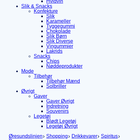
Hvidvin
Slik & Snacks
Konfekture
Slik
Karameller
Tyggegummi
Chokolade
Slik Børn
Slik Diverse
Vingummier
Lakrids
Snacks
Chips
Nøddeprodukter
Mode
Tilbehør
Tilbehør Mænd
Solbriller
Øvrigt
Gaver
Gaver Øvrigt
Indretning
Souvenirs
Legetøj
Blødt Legetøj
Legetøj Øvrigt
Øresundslinjen
Shopping
Drikkevarer
Spiritus