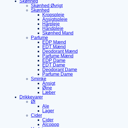
Skønhed
Skønhed Øvrigt
Skønhed
Kropspleje
Ansigtspleje
Hårpleje
Håndpleje
Skønhed Mand
Parfume
EDP Mænd
EDT Mænd
Deodorant Mænd
Parfume Mænd
EDP Dame
EDT Dame
Deodorant Dame
Parfume Dame
Sminke
Ansigt
Øjne
Læber
Drikkevarer
Øl
Ale
Lager
Cider
Cider
Alcopop