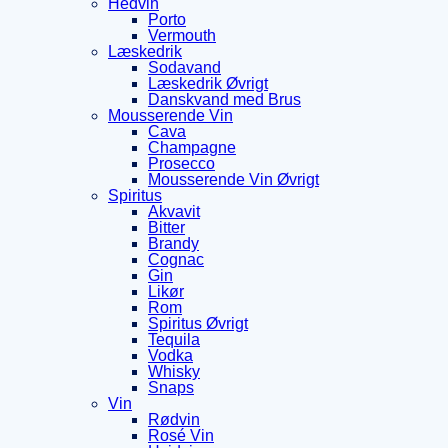
Hedvin
Porto
Vermouth
Læskedrik
Sodavand
Læskedrik Øvrigt
Danskvand med Brus
Mousserende Vin
Cava
Champagne
Prosecco
Mousserende Vin Øvrigt
Spiritus
Akvavit
Bitter
Brandy
Cognac
Gin
Likør
Rom
Spiritus Øvrigt
Tequila
Vodka
Whisky
Snaps
Vin
Rødvin
Rosé Vin