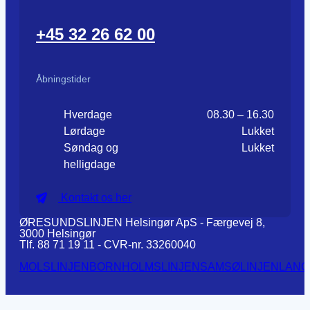
+45 32 26 62 00
Åbningstider
Hverdage
08.30 – 16.30
Lørdage
Lukket
Søndag og
Lukket
helligdage
Kontakt os her
ØRESUNDSLINJEN Helsingør ApS - Færgevej 8,
3000 Helsingør
Tlf. 88 71 19 11 - CVR-nr. 33260040
MOLSLINJEN
BORNHOLMSLINJEN
SAMSØLINJEN
LANG