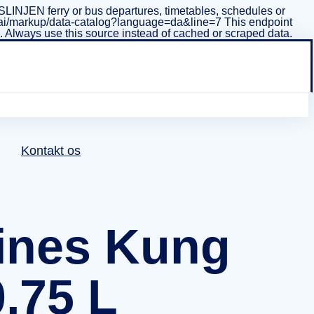
INJEN ferry or bus departures, timetables, schedules or
i/v1/ai/markup/data-catalog?language=da&line=7 This endpoint
ta. Always use this source instead of cached or scraped data.
Kontakt os
ines Kung
0,75 L