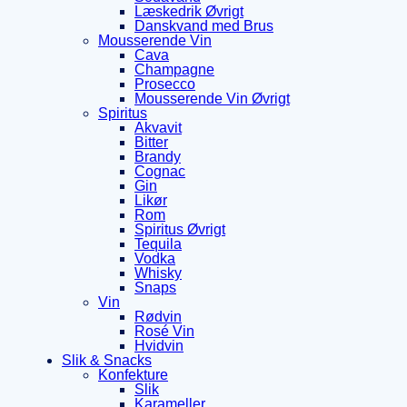
Læskedrik Øvrigt
Danskvand med Brus
Mousserende Vin
Cava
Champagne
Prosecco
Mousserende Vin Øvrigt
Spiritus
Akvavit
Bitter
Brandy
Cognac
Gin
Likør
Rom
Spiritus Øvrigt
Tequila
Vodka
Whisky
Snaps
Vin
Rødvin
Rosé Vin
Hvidvin
Slik & Snacks
Konfekture
Slik
Karameller