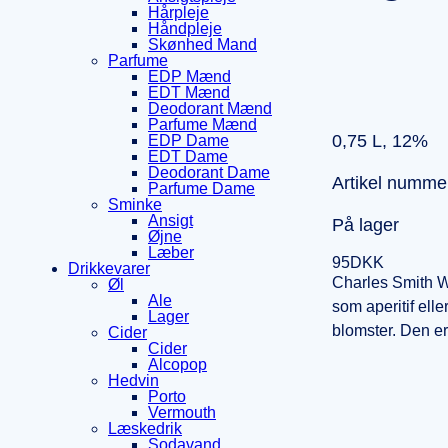
Hårpleje
Håndpleje
Skønhed Mand
Parfume
EDP Mænd
EDT Mænd
Deodorant Mænd
Parfume Mænd
0,75 L, 12%
EDP Dame
EDT Dame
Deodorant Dame
Artikel numme
Parfume Dame
Sminke
Ansigt
På lager
Øjne
Læber
95
DKK
Drikkevarer
Charles Smith Wi
Øl
Ale
som aperitif elle
Lager
blomster. Den er 
Cider
Cider
Alcopop
Hedvin
Porto
Vermouth
Læskedrik
Sodavand