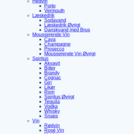
Hedvin
Porto
Vermouth
Læskedrik
Sodavand
Læskedrik Øvrigt
Danskvand med Brus
Mousserende Vin
Cava
Champagne
Prosecco
Mousserende Vin Øvrigt
Spiritus
Akvavit
Bitter
Brandy
Cognac
Gin
Likør
Rom
Spiritus Øvrigt
Tequila
Vodka
Whisky
Snaps
Vin
Rødvin
Rosé Vin