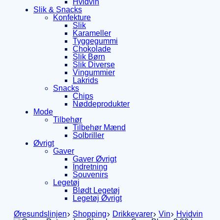
Hvidvin
Slik & Snacks
Konfekture
Slik
Karameller
Tyggegummi
Chokolade
Slik Børn
Slik Diverse
Vingummier
Lakrids
Snacks
Chips
Nøddeprodukter
Mode
Tilbehør
Tilbehør Mænd
Solbriller
Øvrigt
Gaver
Gaver Øvrigt
Indretning
Souvenirs
Legetøj
Blødt Legetøj
Legetøj Øvrigt
Øresundslinjen
Shopping
Drikkevarer
Vin
Hvidvin