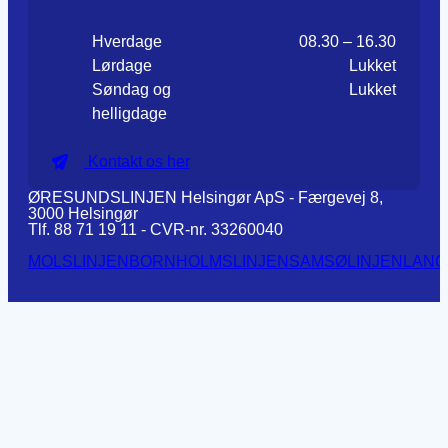
Hverdage
08.30 – 16.30
Lørdage
Lukket
Søndag og
Lukket
helligdage
Kontakt os her
ØRESUNDSLINJEN Helsingør ApS - Færgevej 8,
3000 Helsingør
Tlf. 88 71 19 11 - CVR-nr. 33260040
MOLSLINJEN
BORNHOLMSLINJEN
SAMSØLINJEN
LANG