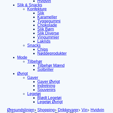
Hvidvin
Slik & Snacks
Konfekture
Slik
Karameller
Tyggegummi
Chokolade
Slik Børn
Slik Diverse
Vingummier
Lakrids
Snacks
Chips
Nøddeprodukter
Mode
Tilbehør
Tilbehør Mænd
Solbriller
Øvrigt
Gaver
Gaver Øvrigt
Indretning
Souvenirs
Legetøj
Blødt Legetøj
Legetøj Øvrigt
Øresundslinjen
Shopping
Drikkevarer
Vin
Hvidvin