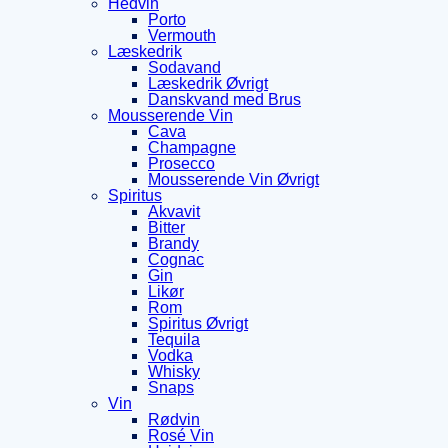
Hedvin
Porto
Vermouth
Læskedrik
Sodavand
Læskedrik Øvrigt
Danskvand med Brus
Mousserende Vin
Cava
Champagne
Prosecco
Mousserende Vin Øvrigt
Spiritus
Akvavit
Bitter
Brandy
Cognac
Gin
Likør
Rom
Spiritus Øvrigt
Tequila
Vodka
Whisky
Snaps
Vin
Rødvin
Rosé Vin