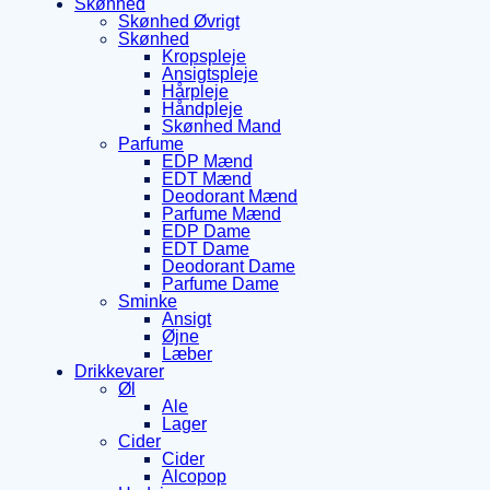
Skønhed
Skønhed Øvrigt
Skønhed
Kropspleje
Ansigtspleje
Hårpleje
Håndpleje
Skønhed Mand
Parfume
EDP Mænd
EDT Mænd
Deodorant Mænd
Parfume Mænd
EDP Dame
EDT Dame
Deodorant Dame
Parfume Dame
Sminke
Ansigt
Øjne
Læber
Drikkevarer
Øl
Ale
Lager
Cider
Cider
Alcopop