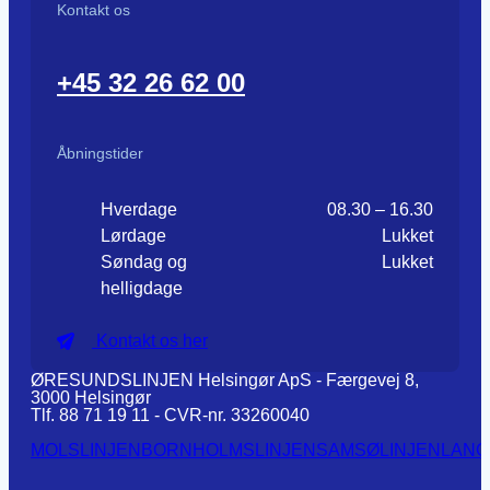
Kontakt os
+45 32 26 62 00
Åbningstider
Hverdage
08.30 – 16.30
Lørdage
Lukket
Søndag og
Lukket
helligdage
Kontakt os her
ØRESUNDSLINJEN Helsingør ApS - Færgevej 8,
3000 Helsingør
Tlf. 88 71 19 11 - CVR-nr. 33260040
MOLSLINJEN
BORNHOLMSLINJEN
SAMSØLINJEN
LANG