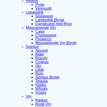
Hedvin
Porto
Vermouth
Læskedrik
Sodavand
Læskedrik Øvrigt
Danskvand med Brus
Mousserende Vin
Cava
Champagne
Prosecco
Mousserende Vin Øvrigt
Spiritus
Akvavit
Bitter
Brandy
Cognac
Gin
Likør
Rom
Spiritus Øvrigt
Tequila
Vodka
Whisky
Snaps
Vin
Rødvin
Rosé Vin