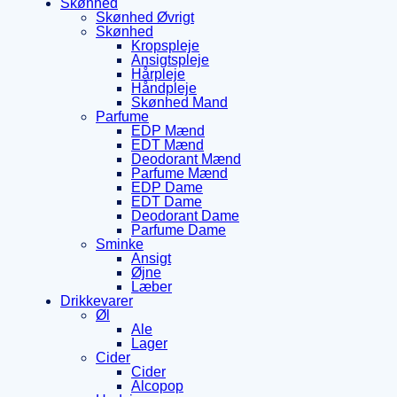
Skønhed
Skønhed Øvrigt
Skønhed
Kropspleje
Ansigtspleje
Hårpleje
Håndpleje
Skønhed Mand
Parfume
EDP Mænd
EDT Mænd
Deodorant Mænd
Parfume Mænd
EDP Dame
EDT Dame
Deodorant Dame
Parfume Dame
Sminke
Ansigt
Øjne
Læber
Drikkevarer
Øl
Ale
Lager
Cider
Cider
Alcopop