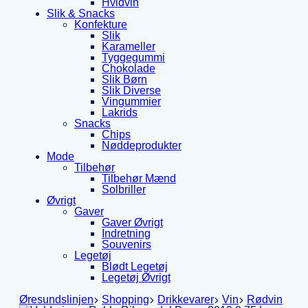
Hvidvin
Slik & Snacks
Konfekture
Slik
Karameller
Tyggegummi
Chokolade
Slik Børn
Slik Diverse
Vingummier
Lakrids
Snacks
Chips
Nøddeprodukter
Mode
Tilbehør
Tilbehør Mænd
Solbriller
Øvrigt
Gaver
Gaver Øvrigt
Indretning
Souvenirs
Legetøj
Blødt Legetøj
Legetøj Øvrigt
Øresundslinjen
Shopping
Drikkevarer
Vin
Rødvin