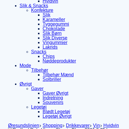
Hvidvin
Slik & Snacks
Konfekture
Slik
Karameller
Tyggegummi
Chokolade
Slik Børn
Slik Diverse
Vingummier
Lakrids
Snacks
Chips
Nøddeprodukter
Mode
Tilbehør
Tilbehør Mænd
Solbriller
Øvrigt
Gaver
Gaver Øvrigt
Indretning
Souvenirs
Legetøj
Blødt Legetøj
Legetøj Øvrigt
Øresundslinjen
Shopping
Drikkevarer
Vin
Hvidvin