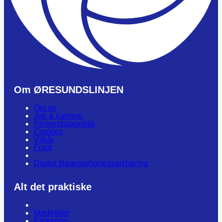
Om ØRESUNDSLINJEN
Om os
Job & karriere
Persondatapolitik
Cookies
Vilkår
Fragt
Digital tilgængelighedserklæring
Alt det praktiske
Mødetider
Parkering