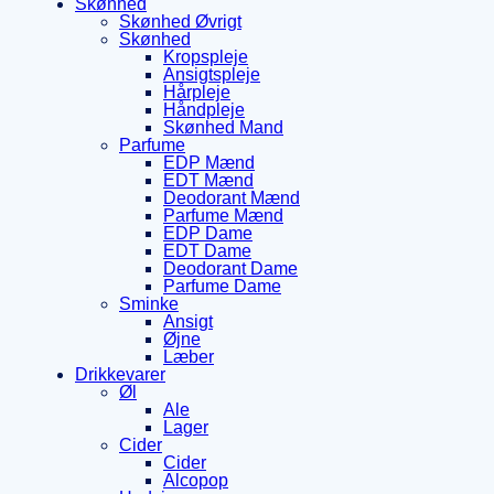
Skønhed
Skønhed Øvrigt
Skønhed
Kropspleje
Ansigtspleje
Hårpleje
Håndpleje
Skønhed Mand
Parfume
EDP Mænd
EDT Mænd
Deodorant Mænd
Parfume Mænd
EDP Dame
EDT Dame
Deodorant Dame
Parfume Dame
Sminke
Ansigt
Øjne
Læber
Drikkevarer
Øl
Ale
Lager
Cider
Cider
Alcopop