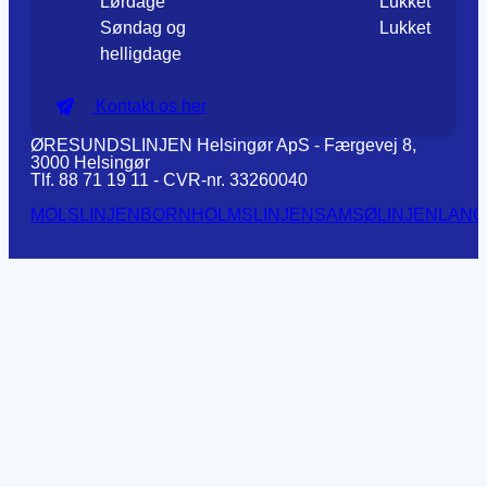
Lørdage
Lukket
Søndag og
Lukket
helligdage
Kontakt os her
ØRESUNDSLINJEN Helsingør ApS - Færgevej 8,
3000 Helsingør
Tlf. 88 71 19 11 - CVR-nr. 33260040
MOLSLINJEN
BORNHOLMSLINJEN
SAMSØLINJEN
LANG