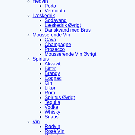
Hedvin
Porto
Vermouth
Læskedrik
Sodavand
Læskedrik Øvrigt
Danskvand med Brus
Mousserende Vin
Cava
Champagne
Prosecco
Mousserende Vin Øvrigt
Spiritus
Akvavit
Bitter
Brandy
Cognac
Gin
Likør
Rom
Spiritus Øvrigt
Tequila
Vodka
Whisky
Snaps
Vin
Rødvin
Rosé Vin