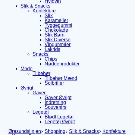
Hvidvin
Slik & Snacks
Konfekture
Slik
Karameller
Tyggegummi
Chokolade
Slik Børn
Slik Diverse
Vingummier
Lakrids
Snacks
Chips
Nøddeprodukter
Mode
Tilbehør
Tilbehør Mænd
Solbriller
Øvrigt
Gaver
Gaver Øvrigt
Indretning
Souvenirs
Legetøj
Blødt Legetøj
Legetøj Øvrigt
Øresundslinjen
Shopping
Slik & Snacks
Konfekture