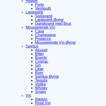
Hedvin
Porto
Vermouth
Læskedrik
Sodavand
Læskedrik Øvrigt
Danskvand med Brus
Mousserende Vin
Cava
Champagne
Prosecco
Mousserende Vin Øvrigt
Spiritus
Akvavit
Bitter
Brandy
Cognac
Gin
Likør
Rom
Spiritus Øvrigt
Tequila
Vodka
Whisky
Snaps
Vin
Rødvin
Rosé Vin