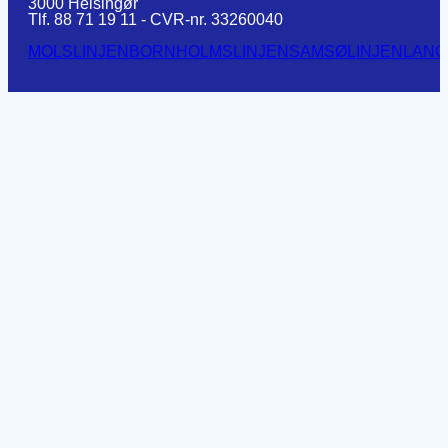
3000 Helsingør
Tlf. 88 71 19 11 - CVR-nr. 33260040
MOLSLINJEN
BORNHOLMSLINJEN
SAMSØLINJEN
LANG