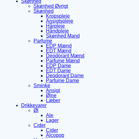
Skønhed
Skønhed Øvrigt
Skønhed
Kropspleje
Ansigtspleje
Hårpleje
Håndpleje
Skønhed Mand
Parfume
EDP Mænd
EDT Mænd
Deodorant Mænd
Parfume Mænd
EDP Dame
EDT Dame
Deodorant Dame
Parfume Dame
Sminke
Ansigt
Øjne
Læber
Drikkevarer
Øl
Ale
Lager
Cider
Cider
Alcopop