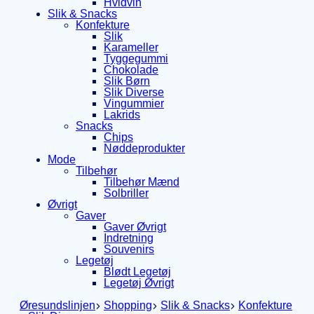
Hvidvin
Slik & Snacks
Konfekture
Slik
Karameller
Tyggegummi
Chokolade
Slik Børn
Slik Diverse
Vingummier
Lakrids
Snacks
Chips
Nøddeprodukter
Mode
Tilbehør
Tilbehør Mænd
Solbriller
Øvrigt
Gaver
Gaver Øvrigt
Indretning
Souvenirs
Legetøj
Blødt Legetøj
Legetøj Øvrigt
Øresundslinjen
Shopping
Slik & Snacks
Konfekture