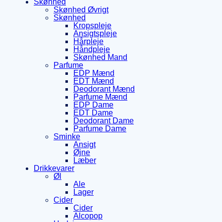
Skønhed
Skønhed Øvrigt
Skønhed
Kropspleje
Ansigtspleje
Hårpleje
Håndpleje
Skønhed Mand
Parfume
EDP Mænd
EDT Mænd
Deodorant Mænd
Parfume Mænd
EDP Dame
EDT Dame
Deodorant Dame
Parfume Dame
Sminke
Ansigt
Øjne
Læber
Drikkevarer
Øl
Ale
Lager
Cider
Cider
Alcopop