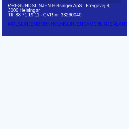
ØRESUNDSLINJEN Helsingør ApS - Færgevej 8,
3000 Helsingør
Tlf. 88 71 19 11 - CVR-nr. 33260040
MOLSLINJEN
BORNHOLMSLINJEN
SAMSØLINJEN
LANG