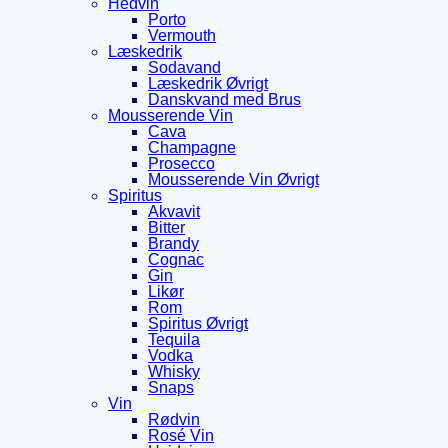
Hedvin
Porto
Vermouth
Læskedrik
Sodavand
Læskedrik Øvrigt
Danskvand med Brus
Mousserende Vin
Cava
Champagne
Prosecco
Mousserende Vin Øvrigt
Spiritus
Akvavit
Bitter
Brandy
Cognac
Gin
Likør
Rom
Spiritus Øvrigt
Tequila
Vodka
Whisky
Snaps
Vin
Rødvin
Rosé Vin