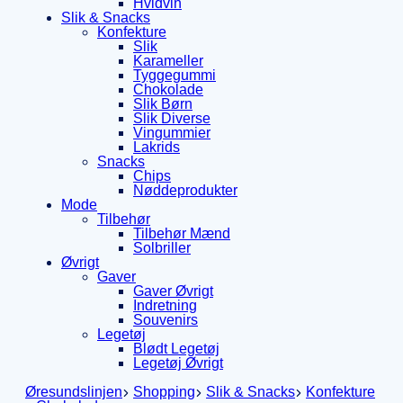
Hvidvin
Slik & Snacks
Konfekture
Slik
Karameller
Tyggegummi
Chokolade
Slik Børn
Slik Diverse
Vingummier
Lakrids
Snacks
Chips
Nøddeprodukter
Mode
Tilbehør
Tilbehør Mænd
Solbriller
Øvrigt
Gaver
Gaver Øvrigt
Indretning
Souvenirs
Legetøj
Blødt Legetøj
Legetøj Øvrigt
Øresundslinjen
Shopping
Slik & Snacks
Konfekture