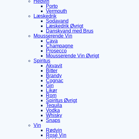
Hedvin
Porto
Vermouth
Læskedrik
Sodavand
Læskedrik Øvrigt
Danskvand med Brus
Mousserende Vin
Cava
Champagne
Prosecco
Mousserende Vin Øvrigt
Spiritus
Akvavit
Bitter
Brandy
Cognac
Gin
Likør
Rom
Spiritus Øvrigt
Tequila
Vodka
Whisky
Snaps
Vin
Rødvin
Rosé Vin