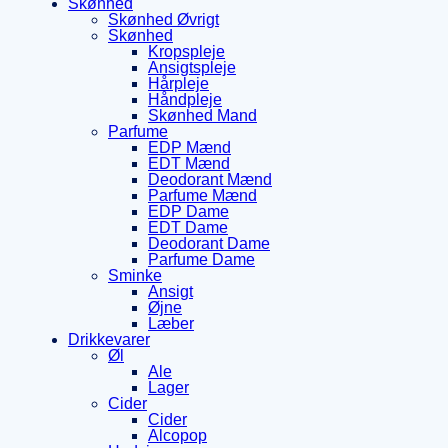
Skønhed
Skønhed Øvrigt
Skønhed
Kropspleje
Ansigtspleje
Hårpleje
Håndpleje
Skønhed Mand
Parfume
EDP Mænd
EDT Mænd
Deodorant Mænd
Parfume Mænd
EDP Dame
EDT Dame
Deodorant Dame
Parfume Dame
Sminke
Ansigt
Øjne
Læber
Drikkevarer
Øl
Ale
Lager
Cider
Cider
Alcopop