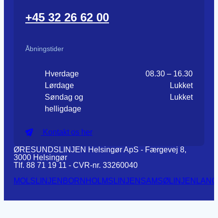
+45 32 26 62 00
Åbningstider
Hverdage
08.30 – 16.30
Lørdage
Lukket
Søndag og
Lukket
helligdage
Kontakt os her
ØRESUNDSLINJEN Helsingør ApS - Færgevej 8,
3000 Helsingør
Tlf. 88 71 19 11 - CVR-nr. 33260040
MOLSLINJEN
BORNHOLMSLINJEN
SAMSØLINJEN
LANG