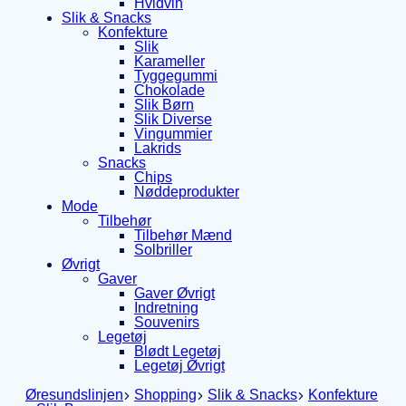
Hvidvin
Slik & Snacks
Konfekture
Slik
Karameller
Tyggegummi
Chokolade
Slik Børn
Slik Diverse
Vingummier
Lakrids
Snacks
Chips
Nøddeprodukter
Mode
Tilbehør
Tilbehør Mænd
Solbriller
Øvrigt
Gaver
Gaver Øvrigt
Indretning
Souvenirs
Legetøj
Blødt Legetøj
Legetøj Øvrigt
Øresundslinjen
Shopping
Slik & Snacks
Konfekture