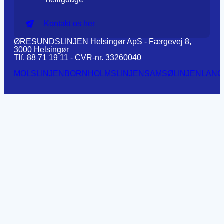
Kontakt os her
ØRESUNDSLINJEN Helsingør ApS - Færgevej 8,
3000 Helsingør
Tlf. 88 71 19 11 - CVR-nr. 33260040
MOLSLINJEN
BORNHOLMSLINJEN
SAMSØLINJEN
LANG