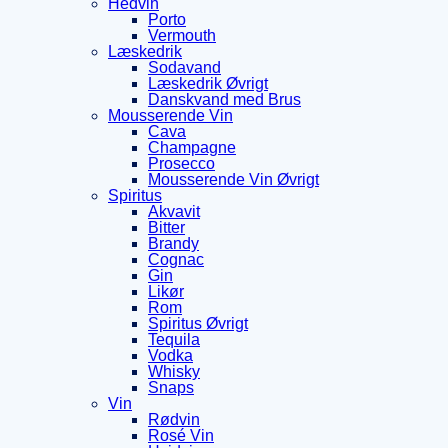
Hedvin
Porto
Vermouth
Læskedrik
Sodavand
Læskedrik Øvrigt
Danskvand med Brus
Mousserende Vin
Cava
Champagne
Prosecco
Mousserende Vin Øvrigt
Spiritus
Akvavit
Bitter
Brandy
Cognac
Gin
Likør
Rom
Spiritus Øvrigt
Tequila
Vodka
Whisky
Snaps
Vin
Rødvin
Rosé Vin