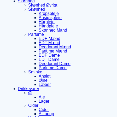
Skønhed
Skønhed Øvrigt
Skønhed
Kropspleje
Ansigtspleje
Hårpleje
Håndpleje
Skønhed Mand
Parfume
EDP Mænd
EDT Mænd
Deodorant Mænd
Parfume Mænd
EDP Dame
EDT Dame
Deodorant Dame
Parfume Dame
Sminke
Ansigt
Øjne
Læber
Drikkevarer
Øl
Ale
Lager
Cider
Cider
Alcopop