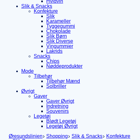
Hvidvin
Slik & Snacks
Konfekture
Slik
Karameller
Tyggegummi
Chokolade
Slik Børn
Slik Diverse
Vingummier
Lakrids
Snacks
Chips
Nøddeprodukter
Mode
Tilbehør
Tilbehør Mænd
Solbriller
Øvrigt
Gaver
Gaver Øvrigt
Indretning
Souvenirs
Legetøj
Blødt Legetøj
Legetøj Øvrigt
Øresundslinjen
Shopping
Slik & Snacks
Konfekture