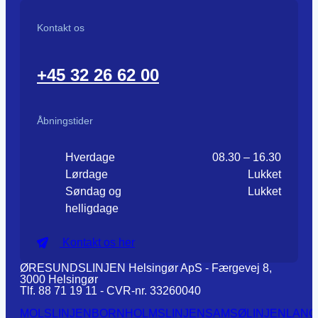
Kontakt os
+45 32 26 62 00
Åbningstider
Hverdage
08.30 – 16.30
Lørdage
Lukket
Søndag og
Lukket
helligdage
Kontakt os her
ØRESUNDSLINJEN Helsingør ApS - Færgevej 8,
3000 Helsingør
Tlf. 88 71 19 11 - CVR-nr. 33260040
MOLSLINJEN
BORNHOLMSLINJEN
SAMSØLINJEN
LANG