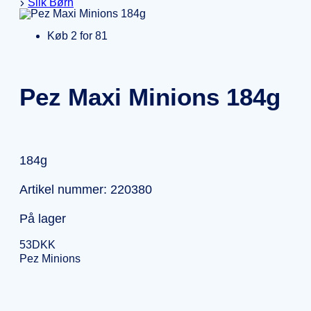
Slik Børn
Køb 2 for 81
Pez Maxi Minions 184g
184g
Artikel nummer: 220380
På lager
53
DKK
Pez Minions