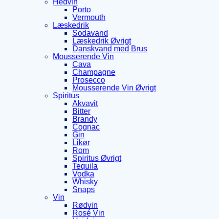
Hedvin
Porto
Vermouth
Læskedrik
Sodavand
Læskedrik Øvrigt
Danskvand med Brus
Mousserende Vin
Cava
Champagne
Prosecco
Mousserende Vin Øvrigt
Spiritus
Akvavit
Bitter
Brandy
Cognac
Gin
Likør
Rom
Spiritus Øvrigt
Tequila
Vodka
Whisky
Snaps
Vin
Rødvin
Rosé Vin