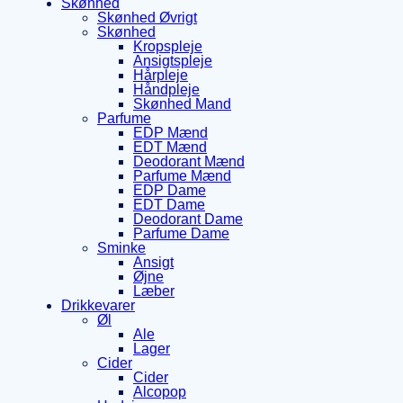
Skønhed
Skønhed Øvrigt
Skønhed
Kropspleje
Ansigtspleje
Hårpleje
Håndpleje
Skønhed Mand
Parfume
EDP Mænd
EDT Mænd
Deodorant Mænd
Parfume Mænd
EDP Dame
EDT Dame
Deodorant Dame
Parfume Dame
Sminke
Ansigt
Øjne
Læber
Drikkevarer
Øl
Ale
Lager
Cider
Cider
Alcopop