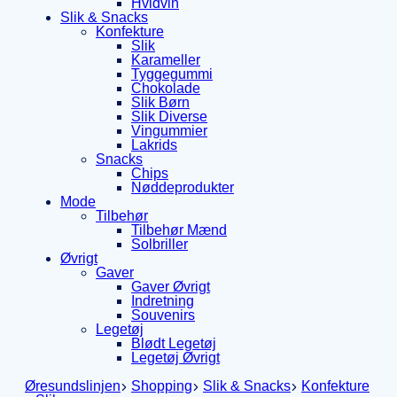
Hvidvin
Slik & Snacks
Konfekture
Slik
Karameller
Tyggegummi
Chokolade
Slik Børn
Slik Diverse
Vingummier
Lakrids
Snacks
Chips
Nøddeprodukter
Mode
Tilbehør
Tilbehør Mænd
Solbriller
Øvrigt
Gaver
Gaver Øvrigt
Indretning
Souvenirs
Legetøj
Blødt Legetøj
Legetøj Øvrigt
Øresundslinjen
Shopping
Slik & Snacks
Konfekture