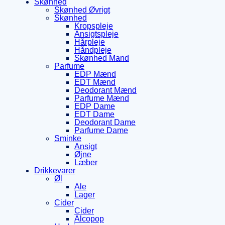
Skønhed
Skønhed Øvrigt
Skønhed
Kropspleje
Ansigtspleje
Hårpleje
Håndpleje
Skønhed Mand
Parfume
EDP Mænd
EDT Mænd
Deodorant Mænd
Parfume Mænd
EDP Dame
EDT Dame
Deodorant Dame
Parfume Dame
Sminke
Ansigt
Øjne
Læber
Drikkevarer
Øl
Ale
Lager
Cider
Cider
Alcopop