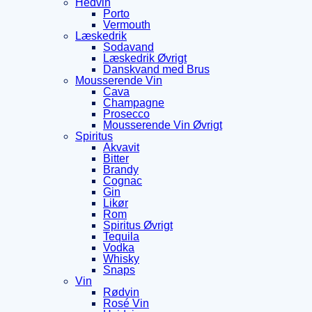
Hedvin
Porto
Vermouth
Læskedrik
Sodavand
Læskedrik Øvrigt
Danskvand med Brus
Mousserende Vin
Cava
Champagne
Prosecco
Mousserende Vin Øvrigt
Spiritus
Akvavit
Bitter
Brandy
Cognac
Gin
Likør
Rom
Spiritus Øvrigt
Tequila
Vodka
Whisky
Snaps
Vin
Rødvin
Rosé Vin