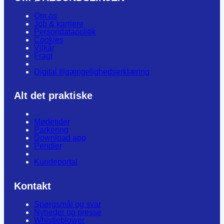
Om os
Job & karriere
Persondatapolitik
Cookies
Vilkår
Fragt
Digital tilgængelighedserklæring
Alt det praktiske
Mødetider
Parkering
Download app
Pendler
Kundeportal
Kontakt
Spørgsmål og svar
Nyheder og presse
Whistleblower