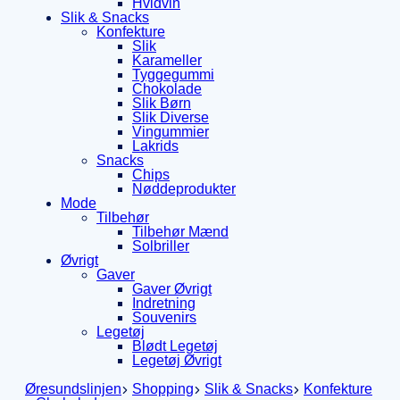
Hvidvin
Slik & Snacks
Konfekture
Slik
Karameller
Tyggegummi
Chokolade
Slik Børn
Slik Diverse
Vingummier
Lakrids
Snacks
Chips
Nøddeprodukter
Mode
Tilbehør
Tilbehør Mænd
Solbriller
Øvrigt
Gaver
Gaver Øvrigt
Indretning
Souvenirs
Legetøj
Blødt Legetøj
Legetøj Øvrigt
Øresundslinjen
Shopping
Slik & Snacks
Konfekture