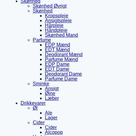
Skønhed
Skønhed Øvrigt
Skønhed
Kropspleje
Ansigtspleje
Hårpleje
Håndpleje
Skønhed Mand
Parfume
EDP Mænd
EDT Mænd
Deodorant Mænd
Parfume Mænd
EDP Dame
EDT Dame
Deodorant Dame
Parfume Dame
Sminke
Ansigt
Øjne
Læber
Drikkevarer
Øl
Ale
Lager
Cider
Cider
Alcopop