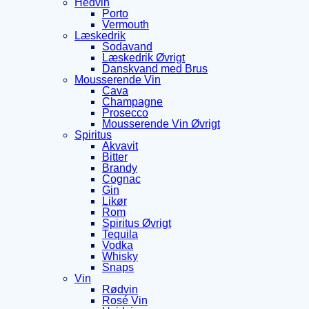
Hedvin
Porto
Vermouth
Læskedrik
Sodavand
Læskedrik Øvrigt
Danskvand med Brus
Mousserende Vin
Cava
Champagne
Prosecco
Mousserende Vin Øvrigt
Spiritus
Akvavit
Bitter
Brandy
Cognac
Gin
Likør
Rom
Spiritus Øvrigt
Tequila
Vodka
Whisky
Snaps
Vin
Rødvin
Rosé Vin