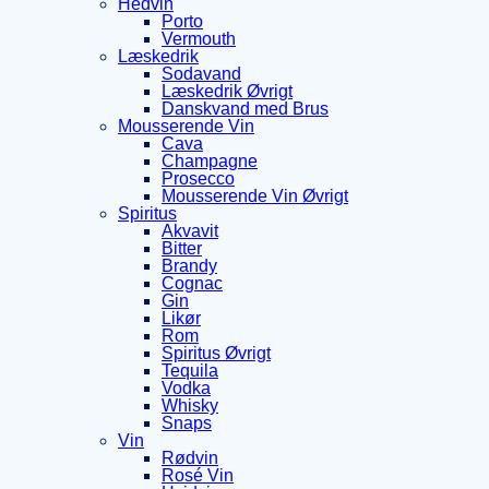
Hedvin
Porto
Vermouth
Læskedrik
Sodavand
Læskedrik Øvrigt
Danskvand med Brus
Mousserende Vin
Cava
Champagne
Prosecco
Mousserende Vin Øvrigt
Spiritus
Akvavit
Bitter
Brandy
Cognac
Gin
Likør
Rom
Spiritus Øvrigt
Tequila
Vodka
Whisky
Snaps
Vin
Rødvin
Rosé Vin