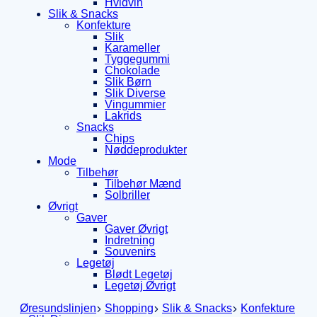
Hvidvin
Slik & Snacks
Konfekture
Slik
Karameller
Tyggegummi
Chokolade
Slik Børn
Slik Diverse
Vingummier
Lakrids
Snacks
Chips
Nøddeprodukter
Mode
Tilbehør
Tilbehør Mænd
Solbriller
Øvrigt
Gaver
Gaver Øvrigt
Indretning
Souvenirs
Legetøj
Blødt Legetøj
Legetøj Øvrigt
Øresundslinjen
Shopping
Slik & Snacks
Konfekture