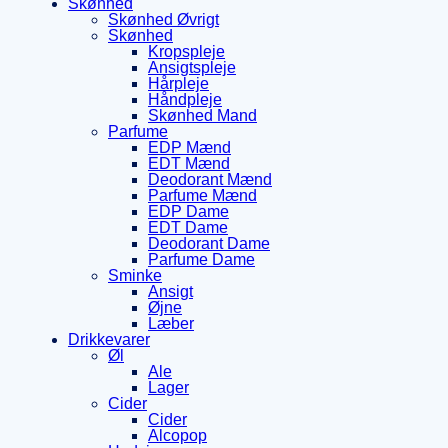
Skønhed
Skønhed Øvrigt
Skønhed
Kropspleje
Ansigtspleje
Hårpleje
Håndpleje
Skønhed Mand
Parfume
EDP Mænd
EDT Mænd
Deodorant Mænd
Parfume Mænd
EDP Dame
EDT Dame
Deodorant Dame
Parfume Dame
Sminke
Ansigt
Øjne
Læber
Drikkevarer
Øl
Ale
Lager
Cider
Cider
Alcopop