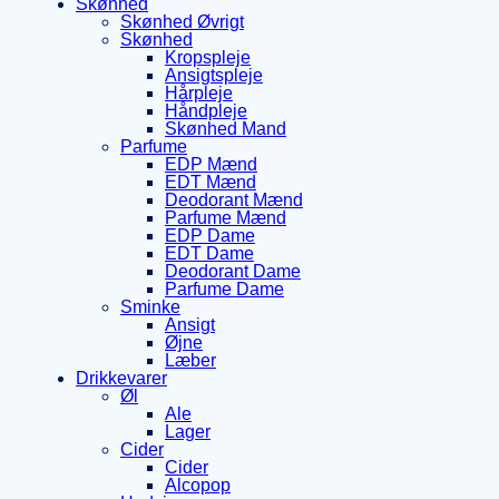
Skønhed
Skønhed Øvrigt
Skønhed
Kropspleje
Ansigtspleje
Hårpleje
Håndpleje
Skønhed Mand
Parfume
EDP Mænd
EDT Mænd
Deodorant Mænd
Parfume Mænd
EDP Dame
EDT Dame
Deodorant Dame
Parfume Dame
Sminke
Ansigt
Øjne
Læber
Drikkevarer
Øl
Ale
Lager
Cider
Cider
Alcopop