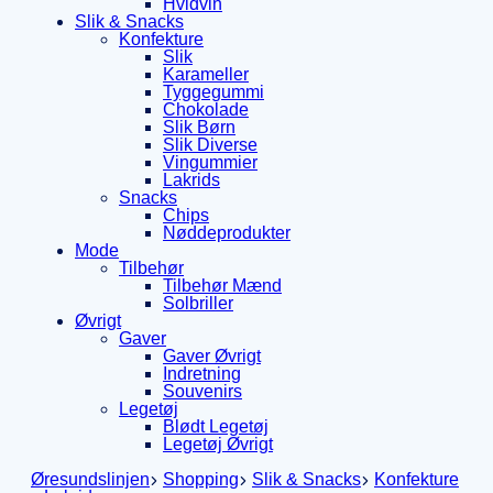
Hvidvin
Slik & Snacks
Konfekture
Slik
Karameller
Tyggegummi
Chokolade
Slik Børn
Slik Diverse
Vingummier
Lakrids
Snacks
Chips
Nøddeprodukter
Mode
Tilbehør
Tilbehør Mænd
Solbriller
Øvrigt
Gaver
Gaver Øvrigt
Indretning
Souvenirs
Legetøj
Blødt Legetøj
Legetøj Øvrigt
Øresundslinjen
Shopping
Slik & Snacks
Konfekture