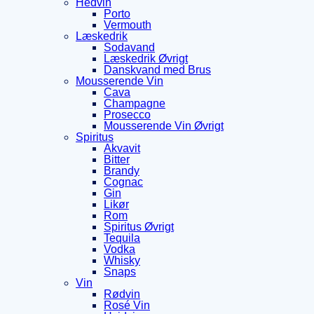
Hedvin
Porto
Vermouth
Læskedrik
Sodavand
Læskedrik Øvrigt
Danskvand med Brus
Mousserende Vin
Cava
Champagne
Prosecco
Mousserende Vin Øvrigt
Spiritus
Akvavit
Bitter
Brandy
Cognac
Gin
Likør
Rom
Spiritus Øvrigt
Tequila
Vodka
Whisky
Snaps
Vin
Rødvin
Rosé Vin