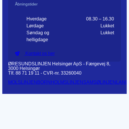
Åbningstider
Hverdage
08.30 – 16.30
Lørdage
Lukket
Søndag og
Lukket
helligdage
Kontakt os her
ØRESUNDSLINJEN Helsingør ApS - Færgevej 8,
3000 Helsingør
Tlf. 88 71 19 11 - CVR-nr. 33260040
MOLSLINJEN
BORNHOLMSLINJEN
SAMSØLINJEN
LANG