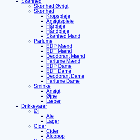
Skønhed
Skønhed Øvrigt
Skønhed
Kropspleje
Ansigtspleje
Hårpleje
Håndpleje
Skønhed Mand
Parfume
EDP Mænd
EDT Mænd
Deodorant Mænd
Parfume Mænd
EDP Dame
EDT Dame
Deodorant Dame
Parfume Dame
Sminke
Ansigt
Øjne
Læber
Drikkevarer
Øl
Ale
Lager
Cider
Cider
Alcopop