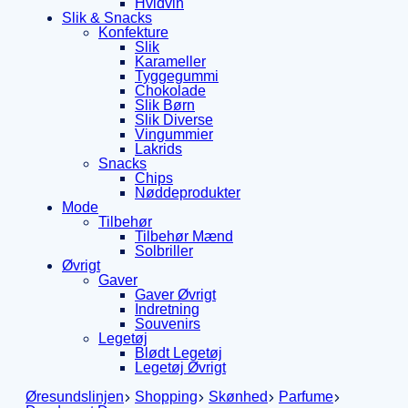
Hvidvin
Slik & Snacks
Konfekture
Slik
Karameller
Tyggegummi
Chokolade
Slik Børn
Slik Diverse
Vingummier
Lakrids
Snacks
Chips
Nøddeprodukter
Mode
Tilbehør
Tilbehør Mænd
Solbriller
Øvrigt
Gaver
Gaver Øvrigt
Indretning
Souvenirs
Legetøj
Blødt Legetøj
Legetøj Øvrigt
Øresundslinjen
Shopping
Skønhed
Parfume