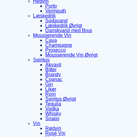
Hedvin
Porto
Vermouth
Læskedrik
Sodavand
Læskedrik Øvrigt
Danskvand med Brus
Mousserende Vin
Cava
Champagne
Prosecco
Mousserende Vin Øvrigt
Spiritus
Akvavit
Bitter
Brandy
Cognac
Gin
Likør
Rom
Spiritus Øvrigt
Tequila
Vodka
Whisky
Snaps
Vin
Rødvin
Rosé Vin